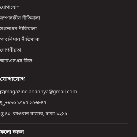
যোগাযোগ
সম্পাদকীয় নীতিমালা
সংশোধন নীতিমালা
পাবলিশার নীতিমালা
গোপনীয়তা
আরএসএস ফিড
যোগাযোগ
magazine.anannya@gmail.com
+৮৮০ ১৭৮৭-৬৫৬৮৪৭
৪০, কাওরান বাজার, ঢাকা-১২১৫
ফলো করুন