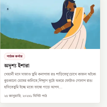
পাঠক কর্নার
অদৃশ্য ইশারা
খেয়ালী মনে সাজাও তুমি কলাপাতা রঙ শাড়িতেদু’চোখে কাজল আঁকো
কুচকালো মেঘের কালিতে,নিষ্প্রাণ দুটো অধরে ফোটাও গোলাপ রাঙা
হাসিতেতুমি ইচ্ছে মতো ভাঙ্গো গড়ো আপন...
২৫ জানুয়ারি, ২০২৬
১
মিনিট পাঠ