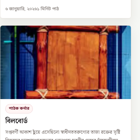
৬ জানুয়ারি, ২০২৬
১
মিনিট পাঠ
পাঠক কর্নার
বিলবোর্ড
সপ্তবর্ণী আকাশ ছুঁয়ে এসেছিলো স্বাধীনততরুণ্যের তাজা রক্তের সৃষ্টি