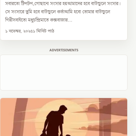
সবারতো টিপটপ,গোছানো সংসার হয়আমাদের হবে বাউন্ডুলে সংসার।
সে সংসারে তুমি হবে বাউন্ডুলে কর্তাআমি হবো তোমার বাউন্ডুলে
গিন্নীসবাইতো মধুচন্দ্রিমাতে কক্সবাজার...
১ নভেম্বর, ২০২৫
১
মিনিট পাঠ
ADVERTISEMENTS