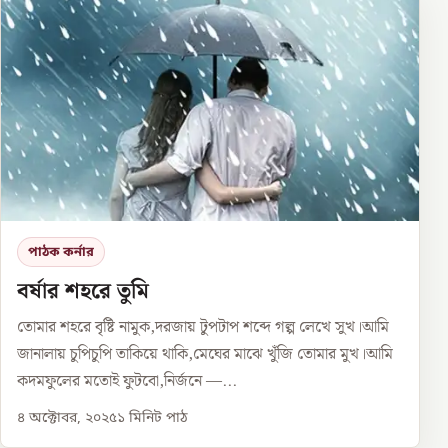
পাঠক কর্নার
বর্ষার শহরে তুমি
তোমার শহরে বৃষ্টি নামুক,দরজায় টুপটাপ শব্দে গল্প লেখে সুখ।আমি
জানালায় চুপিচুপি তাকিয়ে থাকি,মেঘের মাঝে খুঁজি তোমার মুখ।আমি
কদমফুলের মতোই ফুটবো,নির্জনে —...
৪ অক্টোবর, ২০২৫
১
মিনিট পাঠ