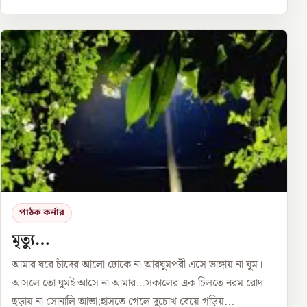
পাঠক কর্নার
মৃত্যু…
আমার ঘরে চাঁদের আলো ঢোকে না আরঘুমপরী এসে ভাঙ্গায় না ঘুম।
আসলে তো ঘুমই আসে না আমার…সকালের এক চিলতে নরম রোদ
ছড়ায় না সোনালি আভা;হাসতে গেলে দুচোখ বেয়ে গড়িয়...