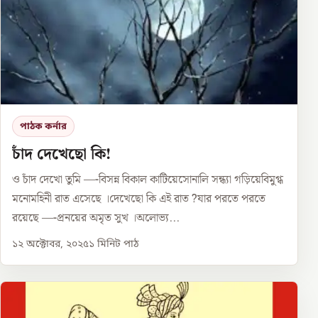
পাঠক কর্নার
চাঁদ দেখেছো কি!
ও চাঁদ দেখো তুমি —-বিসন্ন বিকাল কাটিয়েসোনালি সন্ধ্যা গড়িয়েবিমুগ্ধ
মনোমহিনী রাত এসেছে ।দেখেছো কি এই রাত ?যার পরতে পরতে
রয়েছে —-প্রনয়ের অমৃত সুখ ।অলোভ্য...
১২ অক্টোবর, ২০২৫
১
মিনিট পাঠ