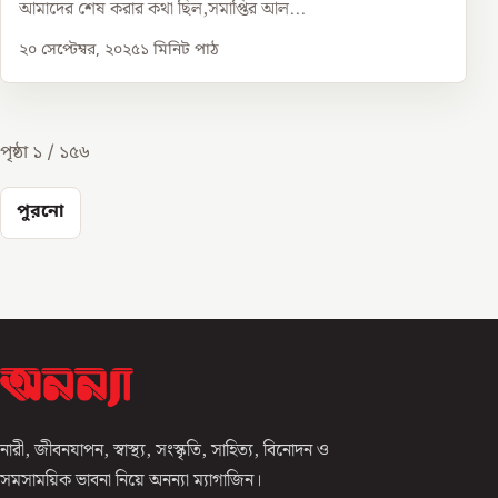
আমাদের শেষ করার কথা ছিল,সমাপ্তির আল...
২০ সেপ্টেম্বর, ২০২৫
১
মিনিট পাঠ
পৃষ্ঠা
১
/
১৫৬
পুরনো
নারী, জীবনযাপন, স্বাস্থ্য, সংস্কৃতি, সাহিত্য, বিনোদন ও
সমসাময়িক ভাবনা নিয়ে অনন্যা ম্যাগাজিন।