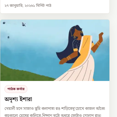
২৭ জানুয়ারি, ২০২৬
১
মিনিট পাঠ
পাঠক কর্নার
অদৃশ্য ইশারা
খেয়ালী মনে সাজাও তুমি কলাপাতা রঙ শাড়িতেদু’চোখে কাজল আঁকো
কুচকালো মেঘের কালিতে,নিষ্প্রাণ দুটো অধরে ফোটাও গোলাপ রাঙা