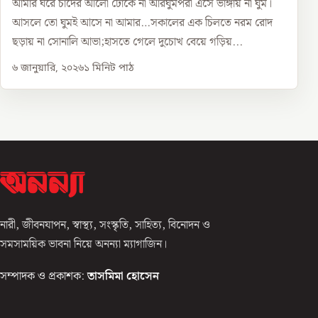
আমার ঘরে চাঁদের আলো ঢোকে না আরঘুমপরী এসে ভাঙ্গায় না ঘুম।
আসলে তো ঘুমই আসে না আমার…সকালের এক চিলতে নরম রোদ
ছড়ায় না সোনালি আভা;হাসতে গেলে দুচোখ বেয়ে গড়িয়...
৬ জানুয়ারি, ২০২৬
১
মিনিট পাঠ
নারী, জীবনযাপন, স্বাস্থ্য, সংস্কৃতি, সাহিত্য, বিনোদন ও
সমসাময়িক ভাবনা নিয়ে অনন্যা ম্যাগাজিন।
সম্পাদক ও প্রকাশক:
তাসমিমা হোসেন