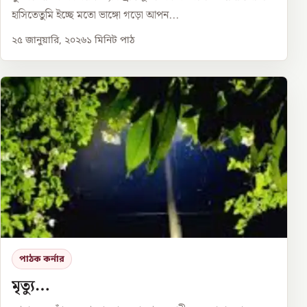
হাসিতেতুমি ইচ্ছে মতো ভাঙ্গো গড়ো আপন...
২৫ জানুয়ারি, ২০২৬
১
মিনিট পাঠ
পাঠক কর্নার
মৃত্যু…