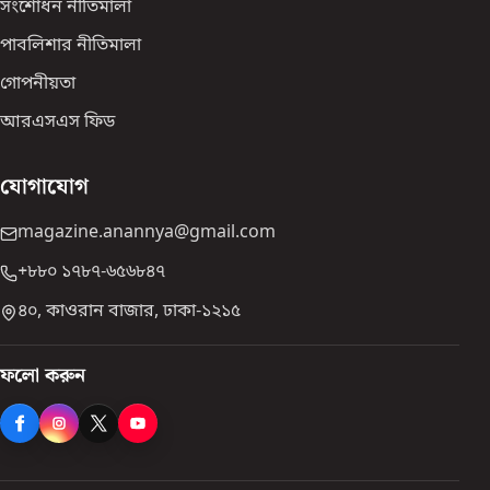
সংশোধন নীতিমালা
পাবলিশার নীতিমালা
গোপনীয়তা
আরএসএস ফিড
যোগাযোগ
magazine.anannya@gmail.com
+৮৮০ ১৭৮৭-৬৫৬৮৪৭
৪০, কাওরান বাজার, ঢাকা-১২১৫
ফলো করুন