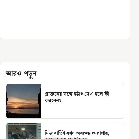
আরও পড়ুন
প্রাক্তনের সঙ্গে হঠাৎ দেখা হলে কী
করবেন?
নিজ বাড়িই যখন অবরুদ্ধ কারাগার,