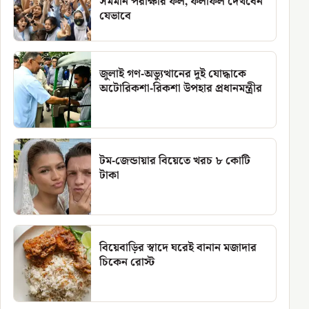
সমমান পরীক্ষার ফল, ফলাফল দেখবেন
যেভাবে
জুলাই গণ-অভ্যুত্থানের দুই যোদ্ধাকে
অটোরিকশা-রিকশা উপহার প্রধানমন্ত্রীর
টম-জেন্ডায়ার বিয়েতে খরচ ৮ কোটি
টাকা
বিয়েবাড়ির স্বাদে ঘরেই বানান মজাদার
চিকেন রোস্ট