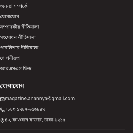
অনন্যা সম্পর্কে
যোগাযোগ
সম্পাদকীয় নীতিমালা
সংশোধন নীতিমালা
পাবলিশার নীতিমালা
গোপনীয়তা
আরএসএস ফিড
যোগাযোগ
magazine.anannya@gmail.com
+৮৮০ ১৭৮৭-৬৫৬৮৪৭
৪০, কাওরান বাজার, ঢাকা-১২১৫