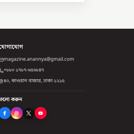
যোগাযোগ
magazine.anannya@gmail.com
+৮৮০ ১৭৮৭-৬৫৬৮৪৭
৪০, কাওরান বাজার, ঢাকা-১২১৫
ফলো করুন