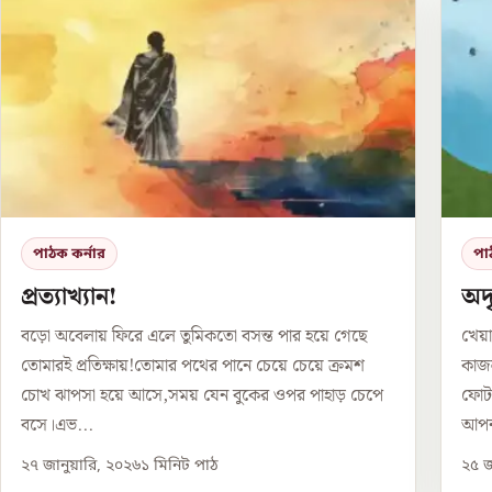
পাঠক কর্নার
পা
প্রত্যাখ্যান!
অদৃ
বড়ো অবেলায় ফিরে এলে তুমিকতো বসন্ত পার হয়ে গেছে
খেয়া
তোমারই প্রতিক্ষায়!তোমার পথের পানে চেয়ে চেয়ে ক্রমশ
কাজল
চোখ ঝাপসা হয়ে আসে,সময় যেন বুকের ওপর পাহাড় চেপে
ফোটা
বসে।এভ...
আপন
২৭ জানুয়ারি, ২০২৬
১
মিনিট পাঠ
২৫ জ