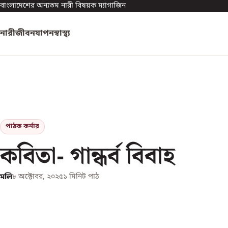
বাংলাদেশের অন্যতম নারী বিষয়ক ম্যাগাজিন
নারী
জীবনযাপন
স্বাস্থ্য
পাঠক কর্নার
কবিতা- গান্ধর্ব বিবাহ
মলি
৮ অক্টোবর, ২০২৫
১
মিনিট পাঠ