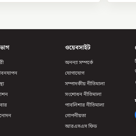
িভাগ
ওয়েবসাইট
রী
অনন্যা সম্পর্কে
ীবনযাপন
যোগাযোগ
্থ্য
সম্পাদকীয় নীতিমালা
যাশন
সংশোধন নীতিমালা
বার
পাবলিশার নীতিমালা
িনোদন
গোপনীয়তা
আরএসএস ফিড