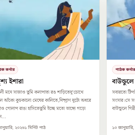
ঠক কর্নার
পাঠক কর্না
শ্য ইশারা
বাউন্ডুল
লী মনে সাজাও তুমি কলাপাতা রঙ শাড়িতেদু’চোখে
সবারতো টিপ
 আঁকো কুচকালো মেঘের কালিতে,নিষ্প্রাণ দুটো অধরে
সংসার।সে সং
ও গোলাপ রাঙা হাসিতেতুমি ইচ্ছে মতো ভাঙ্গো গড়ো
বাউন্ডুলে গিন
...
ানুয়ারি, ২০২৬
১
মিনিট পাঠ
১০ জানুয়ারি