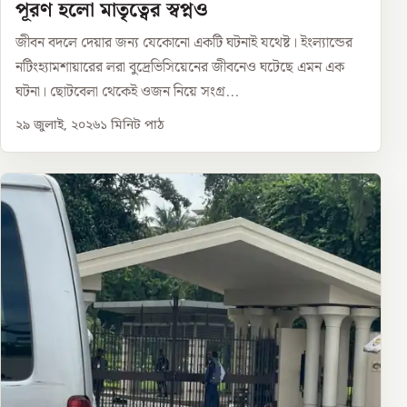
পূরণ হলো মাতৃত্বের স্বপ্নও
জীবন বদলে দেয়ার জন্য যেকোনো একটি ঘটনাই যথেষ্ট। ইংল্যান্ডের
নটিংহ্যামশায়ারের লরা বুদ্রেভিসিয়েনের জীবনেও ঘটেছে এমন এক
ঘটনা। ছোটবেলা থেকেই ওজন নিয়ে সংগ্র...
২৯ জুলাই, ২০২৬
১
মিনিট পাঠ