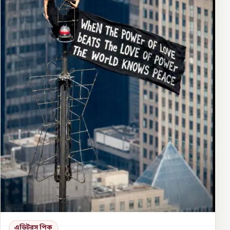
এডিটরস পিক