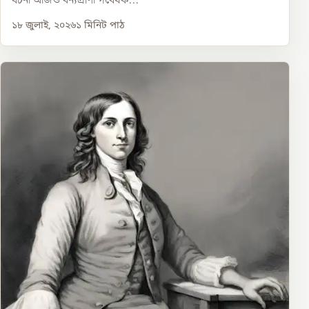
ঘটনা আজও বন্যপ্রাণী গবেষক...
১৮ জুলাই, ২০২৬
১
মিনিট পাঠ