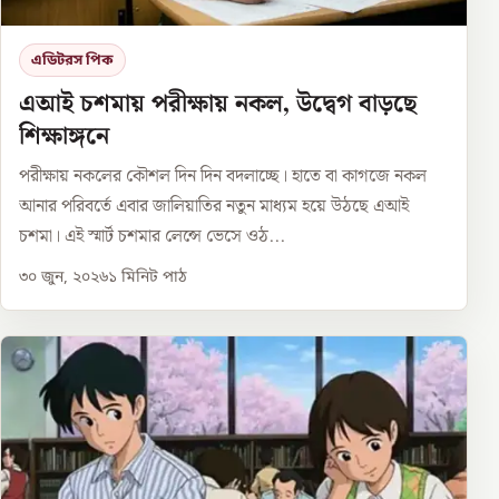
এডিটরস পিক
এআই চশমায় পরীক্ষায় নকল, উদ্বেগ বাড়ছে
শিক্ষাঙ্গনে
পরীক্ষায় নকলের কৌশল দিন দিন বদলাচ্ছে। হাতে বা কাগজে নকল
আনার পরিবর্তে এবার জালিয়াতির নতুন মাধ্যম হয়ে উঠছে এআই
চশমা। এই স্মার্ট চশমার লেন্সে ভেসে ওঠ...
৩০ জুন, ২০২৬
১
মিনিট পাঠ