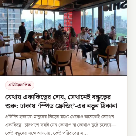
এডিটরস পিক
যেথায় একাকিত্বের শেষ, সেখানেই বন্ধুত্বের
শুরু: ঢাকায় ‘স্পিড ফ্রেন্ডিং’-এর নতুন ঠিকানা
প্রতিদিন হাজারো মানুষের ভিড়ের মধ্যে থেকেও অনেকেই ভোগেন
একাকিত্বে। চারপাশে সবাই যেন কোথাও না কোথাও ছুটে চলেছে—
কেউ বন্ধুদের সঙ্গে আড্ডায়, কেউ পরিবারের স...