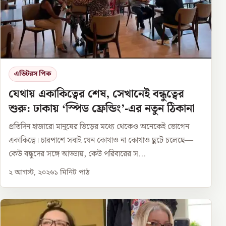
এডিটরস পিক
যেথায় একাকিত্বের শেষ, সেখানেই বন্ধুত্বের
শুরু: ঢাকায় ‘স্পিড ফ্রেন্ডিং’-এর নতুন ঠিকানা
প্রতিদিন হাজারো মানুষের ভিড়ের মধ্যে থেকেও অনেকেই ভোগেন
একাকিত্বে। চারপাশে সবাই যেন কোথাও না কোথাও ছুটে চলেছে—
কেউ বন্ধুদের সঙ্গে আড্ডায়, কেউ পরিবারের স...
২ আগস্ট, ২০২৬
১
মিনিট পাঠ