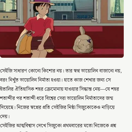
সেইজি সাধারণ কোনো কিশোর নয়। তার স্বপ্ন ভায়োলিন বাজানো নয়,
বরং নিখুঁত ভায়োলিন নির্মাতা হওয়া। হাতে কাজ শেখার জন্য সে
ইতালির ঐতিহাসিক শহর ক্রেমোনায় যাওয়ার সিদ্ধান্ত নেয়—যে শহর
শতাব্দীর পর শতাব্দী ধরে বিশ্বের সেরা ভায়োলিন নির্মাতাদের জন্ম
দিয়েছে। নিজের স্বপ্নের প্রতি সেইজির নিষ্ঠা সিজুকোকেও নাড়িয়ে
দেয়।
সেইজির আত্মবিশ্বাস দেখে সিজুকো প্রথমবারের মতো নিজেকে প্রশ্ন