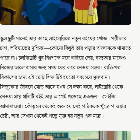
স্কুল ছুটি মানেই তার কাছে লাইব্রেরিতে নতুন বইয়ের খোঁজ। পরীক্ষার
চাপ, ভবিষ্যতের দুশ্চিন্তা—কোনো কিছুই তার পড়ার অভ্যাসকে থামাতে
পারে না। চলচ্চিত্রটি খুব নিঃশব্দে মনে করিয়ে দেয়, ব্যস্ততার মাঝেও
নিজের ভালোবাসার জন্য সময় বের করে নেওয়া সম্ভব। ব্যক্তিগত
বিকাশের জন্য এই ছোট্ট শিক্ষাটিই হয়তো সবচেয়ে মূল্যবান।
সিজুকোর জীবনে মোড় আসে যখন সে লক্ষ্য করে, লাইব্রেরি থেকে
নেওয়া প্রায় প্রতিটি বইই তার আগেই পড়েছে একজন—সেইজি
আমাসাওয়া। কৌতূহল থেকেই শুরু হয় সেই পাঠককে খুঁজে পাওয়ার
চেষ্টা, আর সেখান থেকেই গল্পে যুক্ত হয় নতুন এক মাত্রা।