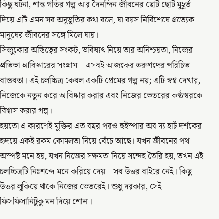
কিছু ঘটনা, শান্ত গতির গল্প আর দৈনন্দিন জীবনের ছোট ছোট মুহূর্ত
দিয়ে এটি এমন সব অনুভূতির কথা বলে, যা বয়স নির্বিশেষে প্রত্যেক
মানুষের জীবনের সঙ্গে মিলে যায়।
সিজুকোর অস্তিত্বের সংকট, ভবিষ্যৎ নিয়ে তার অনিশ্চয়তা, নিজের
প্রতিভা আবিষ্কারের সংগ্রাম—এসবই আজকের তরুণদের পরিচিত
বাস্তবতা। এই চলচ্চিত্র কেবল একটি প্রেমের গল্প নয়; এটি স্বপ্ন দেখার,
নিজেকে নতুন করে আবিষ্কার করার এবং নিজের ভেতরের কণ্ঠস্বরকে
বিশ্বাস করার গল্প।
হয়তো এ কারণেই মুক্তির এত বছর পরও হুইস্পার অব দ্য হার্ট দর্শকের
হৃদয়ে একই রকম কোমলতা নিয়ে বেঁচে আছে। যখন জীবনের পথ
অস্পষ্ট মনে হয়, যখন নিজের সক্ষমতা নিয়ে সন্দেহ তৈরি হয়, তখন এই
চলচ্চিত্রটি নিঃশব্দে মনে করিয়ে দেয়—সব উত্তর বাইরে নেই। কিছু
উত্তর লুকিয়ে থাকে নিজের ভেতরেই। শুধু দরকার, সেই
ফিসফিসানিটুকু মন দিয়ে শোনা।