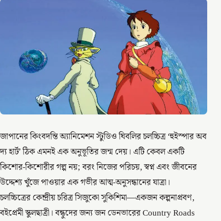
জাপানের কিংবদন্তি অ্যানিমেশন স্টুডিও ঘিবলির চলচ্চিত্র ‘হুইস্পার অব
দ্য হার্ট’ ঠিক এমনই এক অনুভূতির জন্ম দেয়। এটি কেবল একটি
কিশোর-কিশোরীর গল্প নয়; বরং নিজের পরিচয়, স্বপ্ন এবং জীবনের
উদ্দেশ্য খুঁজে পাওয়ার এক গভীর আত্ম-অনুসন্ধানের যাত্রা।
চলচ্চিত্রের কেন্দ্রীয় চরিত্র সিজুকো সুকিশিমা—একজন কল্পনাপ্রবণ,
বইপ্রেমী স্কুলছাত্রী। বন্ধুদের জন্য জন ডেনভারের Country Roads