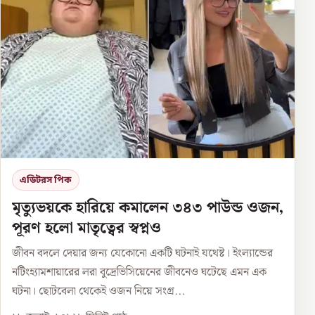
এডিটরস পিক
মৃত্যুভয়কে হারিয়ে কমালেন ৩৪৩ পাউন্ড ওজন,
পূরণ হলো মাতৃত্বের স্বপ্নও
জীবন বদলে দেয়ার জন্য যেকোনো একটি ঘটনাই যথেষ্ট। ইংল্যান্ডের
নটিংহ্যামশায়ারের লরা বুদ্রেভিসিয়েনের জীবনেও ঘটেছে এমন এক
ঘটনা। ছোটবেলা থেকেই ওজন নিয়ে সংগ্র...