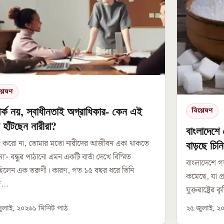
্লেষণ
পর্ক নয়, স্বাধীনতাই অগ্রাধিকার- কেন এই
বিশ্লেষণ
 হাঁটছেন নারীরা?
বাংলাদেশে
বাড়ছে চিন
্তা করো না, তোমার মতো নারীদের আজীবন একা থাকতে
না’- বন্ধুর পাঠানো এমন একটি বার্তা দেখে বিস্মিত
বাংলাদেশে গত
িলেন এক তরুণী। কারণ, গত ১৫ বছর ধরে তিনি
কমেছে, যা প্
...
যুক্তরাষ্ট্রে
ুলাই, ২০২৬
১
মিনিট পাঠ
২৫ জুলাই, ২