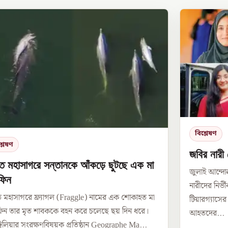
বিশ্লেষণ
্লেষণ
জবির নারী 
ত মহাসাগরে সন্তানকে আঁকড়ে ছুটছে এক মা
জুলাই আন্দ
ফিন
নারীদের নির্
 মহাসাগরে ফ্র্যাগল (Fraggle) নামের এক শোকাহত মা
টিয়ারগ্যাসে
ন তার মৃত শাবককে বহন করে চলেছে ছয় দিন ধরে।
আহতদের...
্রেলিয়ার সংরক্ষণবিষয়ক প্রতিষ্ঠান Geographe Ma...