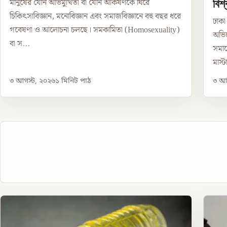
বিশ
মানুষের যৌন অভিমুখিতা বা যৌন আকর্ষণকে ঘিরে
চিকিৎসাবিজ্ঞান, মনোবিজ্ঞান এবং সমাজবিজ্ঞানে বহু বছর ধরে
ঢাকা
গবেষণা ও আলোচনা চলছে। সমকামিতা (Homosexuality)
অভিয
বা স...
সমাল
মাস্ট
৩ আগস্ট, ২০২৬
১
মিনিট পাঠ
৩ আগ