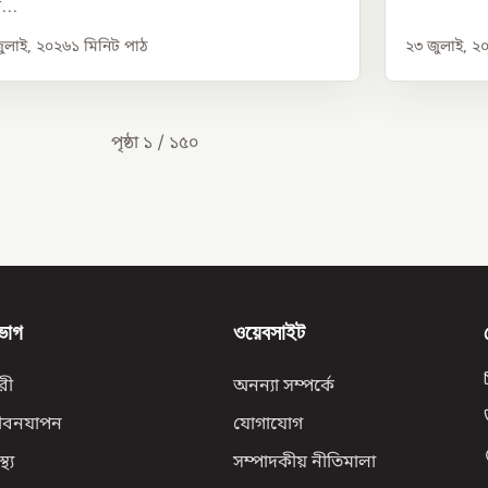
...
ুলাই, ২০২৬
১
মিনিট পাঠ
২৩ জুলাই, ২
পৃষ্ঠা
১
/
১৫০
ভাগ
ওয়েবসাইট
রী
অনন্যা সম্পর্কে
ীবনযাপন
যোগাযোগ
্থ্য
সম্পাদকীয় নীতিমালা