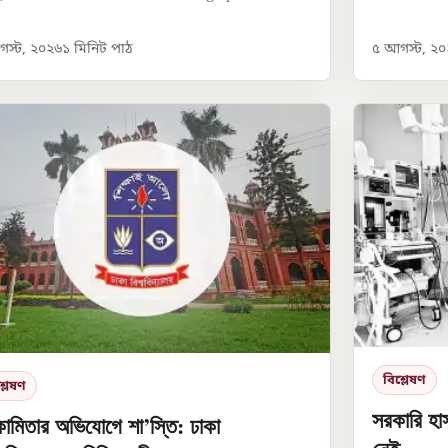
স্ট, ২০২৬
১
মিনিট পাঠ
৫ আগস্ট, ২
বিশ্লেষণ
্লেষণ
সরকারি হা
ামিতার অভিযোগে শা’স্তি: ঢাকা