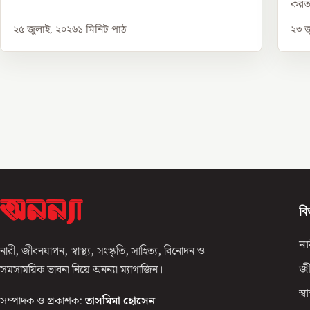
করত
২৫ জুলাই, ২০২৬
১
মিনিট পাঠ
২৩ জ
বি
না
নারী, জীবনযাপন, স্বাস্থ্য, সংস্কৃতি, সাহিত্য, বিনোদন ও
সমসাময়িক ভাবনা নিয়ে অনন্যা ম্যাগাজিন।
জ
স্বাস
সম্পাদক ও প্রকাশক:
তাসমিমা হোসেন