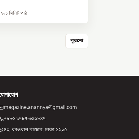
০২৬
১
মিনিট পাঠ
পুরনো
যোগাযোগ
magazine.anannya@gmail.com
+৮৮০ ১৭৮৭-৬৫৬৮৪৭
৪০, কাওরান বাজার, ঢাকা-১২১৫