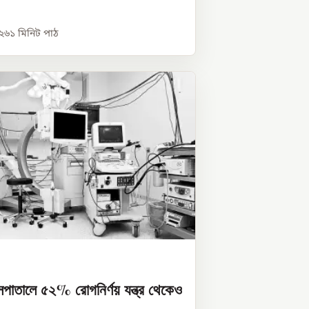
০২৬
১
মিনিট পাঠ
সপাতালে ৫২% রোগনির্ণয় যন্ত্র থেকেও