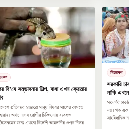
বিশ্লেষণ
্লেষণ
সরকারি চাক
ের বি’ষে সম্ভাবনার শিল্প, বাধা এখন ক্রেতার
নাকি এখনো
াব
সরকারি চাকরি
াদেশে প্রতিবছর হাজারো মানুষ বিষধর সাপের কামড়ে
নয়। গত এক
ণ হারান। অথচ এসব রোগীর চিকিৎসায় ব্যবহৃত
সাংবিধানিক ন
ন্টিভেনমের জন্য এখনো বিদেশি আমদানির ওপর নির্ভর