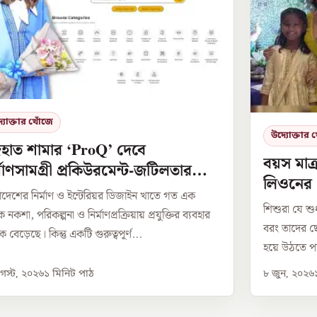
যোক্তার খোঁজে
উদ্যোক্তার 
জহাত শামার ‘ProQ’ দেবে
বয়স মাত্
্মাণসামগ্রী প্রকিউরমেন্ট-জটিলতার
লিওনের 
াধান
াদেশের নির্মাণ ও ইন্টেরিয়র ডিজাইন খাতে গত এক
শিশুরা যে শু
নকশা, পরিকল্পনা ও নির্মাণপ্রক্রিয়ায় প্রযুক্তির ব্যবহার
বরং তাদের ছো
বেড়েছে। কিন্তু একটি গুরুত্বপূর্ণ...
হয়ে উঠতে প
স্ট, ২০২৬
১
মিনিট পাঠ
৮ জুন, ২০২৬