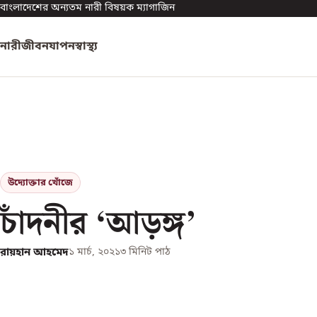
বাংলাদেশের অন্যতম নারী বিষয়ক ম্যাগাজিন
নারী
জীবনযাপন
স্বাস্থ্য
উদ্যোক্তার খোঁজে
চাঁদনীর ‘আড়ঙ্গ’
রায়হান আহমেদ
১ মার্চ, ২০২১
৩
মিনিট পাঠ