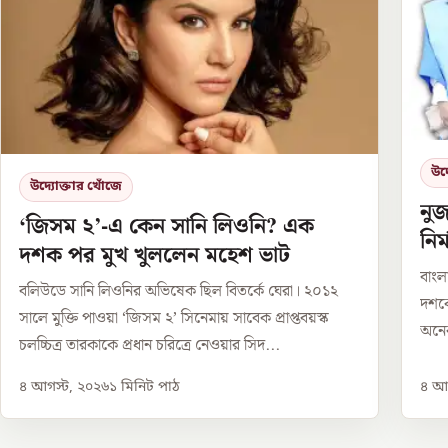
উদ্
উদ্যোক্তার খোঁজে
নু
‘জিসম ২’-এ কেন সানি লিওনি? এক
নির
দশক পর মুখ খুললেন মহেশ ভাট
সম
বাংল
বলিউডে সানি লিওনির অভিষেক ছিল বিতর্কে ঘেরা। ২০১২
দশকে 
সালে মুক্তি পাওয়া ‘জিসম ২’ সিনেমায় সাবেক প্রাপ্তবয়স্ক
অনেক 
চলচ্চিত্র তারকাকে প্রধান চরিত্রে নেওয়ার সিদ...
৪ আগস্ট, ২০২৬
১
মিনিট পাঠ
৪ আগ