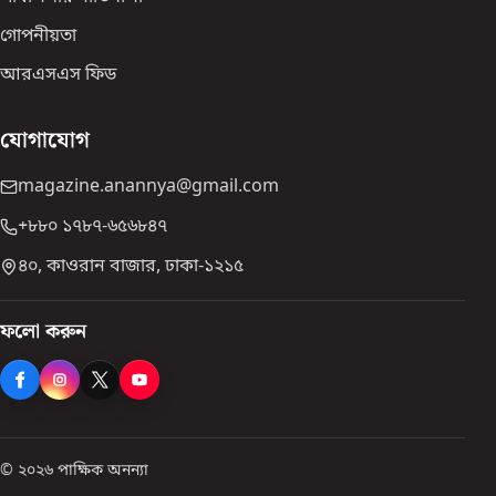
গোপনীয়তা
আরএসএস ফিড
যোগাযোগ
magazine.anannya@gmail.com
+৮৮০ ১৭৮৭-৬৫৬৮৪৭
৪০, কাওরান বাজার, ঢাকা-১২১৫
ফলো করুন
© ২০২৬ পাক্ষিক অনন্যা