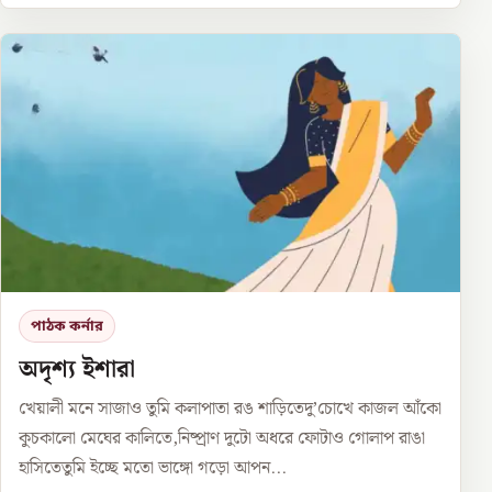
পাঠক কর্নার
অদৃশ্য ইশারা
খেয়ালী মনে সাজাও তুমি কলাপাতা রঙ শাড়িতেদু’চোখে কাজল আঁকো
কুচকালো মেঘের কালিতে,নিষ্প্রাণ দুটো অধরে ফোটাও গোলাপ রাঙা
হাসিতেতুমি ইচ্ছে মতো ভাঙ্গো গড়ো আপন...