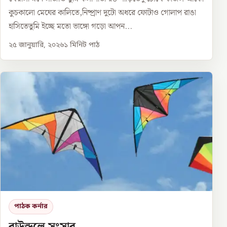
কুচকালো মেঘের কালিতে,নিষ্প্রাণ দুটো অধরে ফোটাও গোলাপ রাঙা
হাসিতেতুমি ইচ্ছে মতো ভাঙ্গো গড়ো আপন...
২৫ জানুয়ারি, ২০২৬
১
মিনিট পাঠ
পাঠক কর্নার
বাউন্ডুলে সংসার