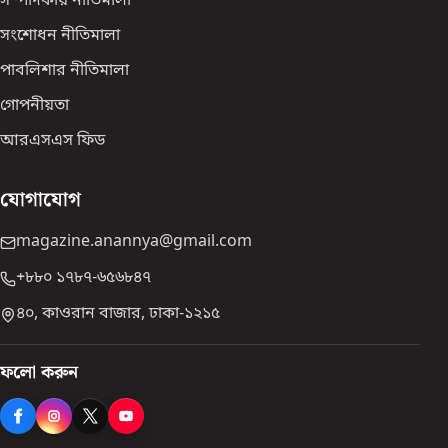
সম্পাদকীয় নীতিমালা
সংশোধন নীতিমালা
পাবলিশার নীতিমালা
গোপনীয়তা
আরএসএস ফিড
যোগাযোগ
magazine.anannya@gmail.com
+৮৮০ ১৭৮৭-৬৫৬৮৪৭
৪০, কাওরান বাজার, ঢাকা-১২১৫
ফলো করুন