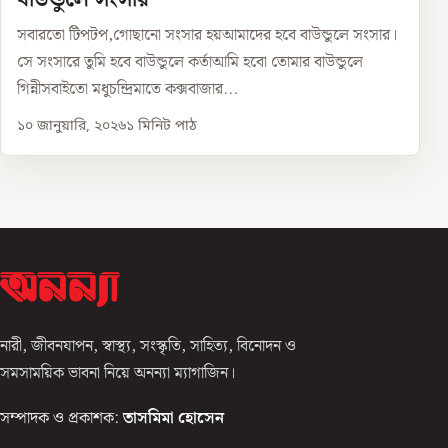
সবারতো টিপটপ,গোছানো সংসার হয়আমাদের হবে বাউন্ডুলে সংসার।
সে সংসারে তুমি হবে বাউন্ডুলে কর্তাআমি হবো তোমার বাউন্ডুলে
গিন্নীসবাইতো মধুচন্দ্রিমাতে কক্সবাজার...
১০ জানুয়ারি, ২০২৬
১
মিনিট পাঠ
নারী, জীবনযাপন, স্বাস্থ্য, সংস্কৃতি, সাহিত্য, বিনোদন ও
সমসাময়িক ভাবনা নিয়ে অনন্যা ম্যাগাজিন।
সম্পাদক ও প্রকাশক:
তাসমিমা হোসেন