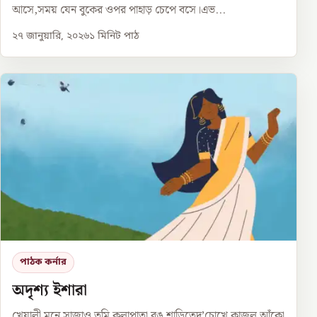
আসে,সময় যেন বুকের ওপর পাহাড় চেপে বসে।এভ...
২৭ জানুয়ারি, ২০২৬
১
মিনিট পাঠ
পাঠক কর্নার
অদৃশ্য ইশারা
খেয়ালী মনে সাজাও তুমি কলাপাতা রঙ শাড়িতেদু’চোখে কাজল আঁকো