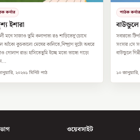
ঠক কর্নার
পাঠক কর্না
শ্য ইশারা
বাউন্ডুল
লী মনে সাজাও তুমি কলাপাতা রঙ শাড়িতেদু’চোখে
সবারতো টিপ
 আঁকো কুচকালো মেঘের কালিতে,নিষ্প্রাণ দুটো অধরে
সংসার।সে সং
ও গোলাপ রাঙা হাসিতেতুমি ইচ্ছে মতো ভাঙ্গো গড়ো
বাউন্ডুলে গিন
...
ানুয়ারি, ২০২৬
১
মিনিট পাঠ
১০ জানুয়ারি
িভাগ
ওয়েবসাইট