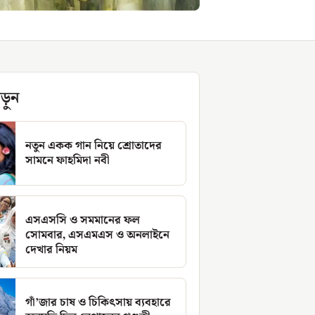
ড়ুন
নতুন একক গান নিয়ে শ্রোতাদের
সামনে ফাহমিদা নবী
এসএসসি ও সমমানের ফল
সোমবার, এসএমএস ও অনলাইনে
দেখার নিয়ম
গাঁ’জার চাষ ও চিকিৎসায় ব্যবহারে