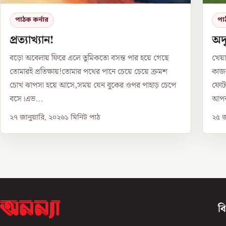
পাঠক কর্নার
পা
প্রত্যাখ্যান!
অদৃ
বড়ো অবেলায় ফিরে এলে তুমিকতো বসন্ত পার হয়ে গেছে
খেয়া
তোমারই প্রতিক্ষায়!তোমার পথের পানে চেয়ে চেয়ে ক্রমশ
কাজল
চোখ ঝাপসা হয়ে আসে,সময় যেন বুকের ওপর পাহাড় চেপে
ফোটা
বসে।এভ...
আপন
২৭ জানুয়ারি, ২০২৬
১
মিনিট পাঠ
২৫ জ
ব