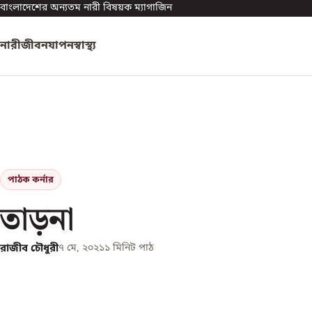
বাংলাদেশের অন্যতম নারী বিষয়ক ম্যাগাজিন
নারী
জীবনযাপন
স্বাস্থ্য
পাঠক কর্নার
তাড়না
রাজীব চৌধুরী
৭ মে, ২০২১
১
মিনিট পাঠ