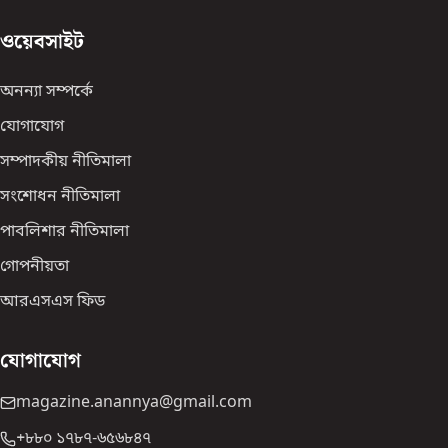
ওয়েবসাইট
অনন্যা সম্পর্কে
যোগাযোগ
সম্পাদকীয় নীতিমালা
সংশোধন নীতিমালা
পাবলিশার নীতিমালা
গোপনীয়তা
আরএসএস ফিড
যোগাযোগ
magazine.anannya@gmail.com
+৮৮০ ১৭৮৭-৬৫৬৮৪৭