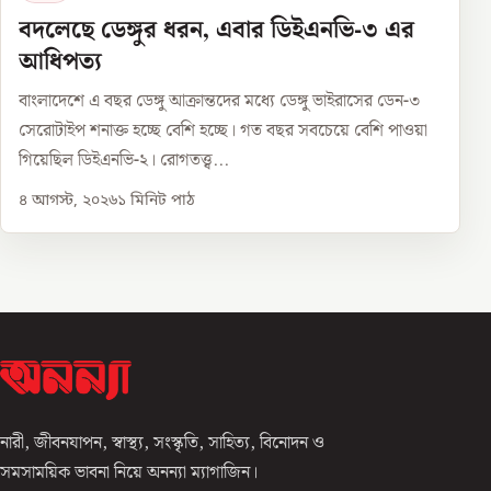
বদলেছে ডেঙ্গুর ধরন, এবার ডিইএনভি-৩ এর
আধিপত্য
বাংলাদেশে এ বছর ডেঙ্গু আক্রান্তদের মধ্যে ডেঙ্গু ভাইরাসের ডেন-৩
সেরোটাইপ শনাক্ত হচ্ছে বেশি হচ্ছে। গত বছর সবচেয়ে বেশি পাওয়া
গিয়েছিল ডিইএনভি-২। রোগতত্ত্ব...
৪ আগস্ট, ২০২৬
১
মিনিট পাঠ
নারী, জীবনযাপন, স্বাস্থ্য, সংস্কৃতি, সাহিত্য, বিনোদন ও
সমসাময়িক ভাবনা নিয়ে অনন্যা ম্যাগাজিন।