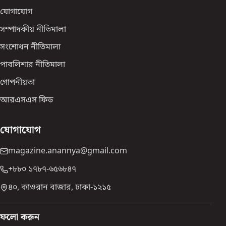
যোগাযোগ
সম্পাদকীয় নীতিমালা
সংশোধন নীতিমালা
পাবলিশার নীতিমালা
গোপনীয়তা
আরএসএস ফিড
যোগাযোগ
magazine.anannya@gmail.com
+৮৮০ ১৭৮৭-৬৫৬৮৪৭
৪০, কাওরান বাজার, ঢাকা-১২১৫
ফলো করুন