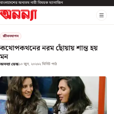
বাংলাদেশের অন্যতম নারী বিষয়ক ম্যাগাজিন
জীবনযাপন
কথোপকথনের নরম ছোঁয়ায় শান্ত হয়
মন
অনন্যা ডেস্ক
১০ জুন, ২০২৬
২
মিনিট পাঠ