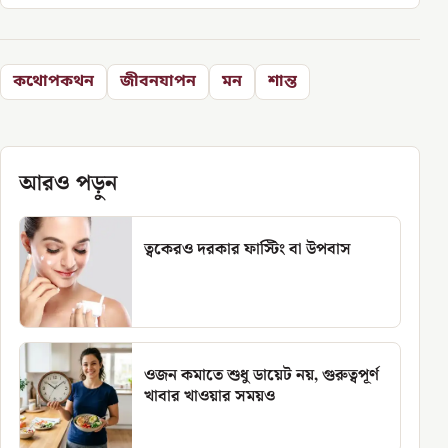
কথোপকথন
জীবনযাপন
মন
শান্ত
আরও পড়ুন
ত্বকেরও দরকার ফাস্টিং বা উপবাস
ওজন কমাতে শুধু ডায়েট নয়, গুরুত্বপূর্ণ
খাবার খাওয়ার সময়ও