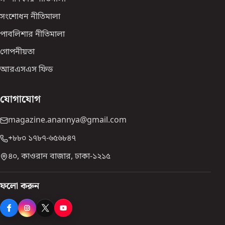
সংশোধন নীতিমালা
পাবলিশার নীতিমালা
গোপনীয়তা
আরএসএস ফিড
যোগাযোগ
magazine.anannya@gmail.com
+৮৮০ ১৭৮৭-৬৫৬৮৪৭
৪০, কাওরান বাজার, ঢাকা-১২১৫
ফলো করুন