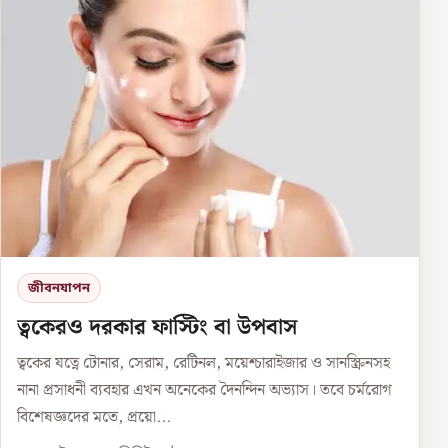
জীবনযাপন
ত্বকেরও দরকার ফাস্টিং বা উপবাস
ত্বকের যত্নে টোনার, সেরাম, রেটিনল, ময়েশ্চারাইজার ও সানস্ক্রিনসহ
নানা প্রসাধনী ব্যবহার এখন অনেকের দৈনন্দিন অভ্যাস। তবে চর্মরোগ
বিশেষজ্ঞদের মতে, প্রয়ো...