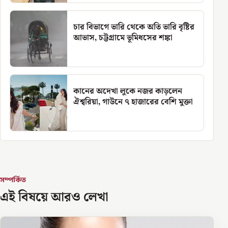
চার বিভাগে ভারি থেকে অতি ভারি বৃষ্টির
আভাস, চট্টগ্রামে ভূমিধসের শঙ্কা
কানের অদেখা লুকে নজর কাড়লেন
ঐশ্বরিয়া, গাউনে ৭ হাজারের বেশি মুক্তা
সম্পর্কিত
এই বিষয়ে আরও লেখা