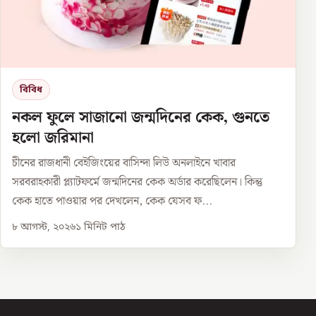
বিবিধ
নকল ফুলে সাজানো জন্মদিনের কেক, গুনতে
হলো জরিমানা
চীনের রাজধানী বেইজিংয়ের বাসিন্দা লিউ অনলাইনে খাবার
সরবরাহকারী প্ল্যাটফর্মে জন্মদিনের কেক অর্ডার করেছিলেন। কিন্তু
কেক হাতে পাওয়ার পর দেখলেন, কেক যেসব ফ...
৮ আগস্ট, ২০২৬
১
মিনিট পাঠ