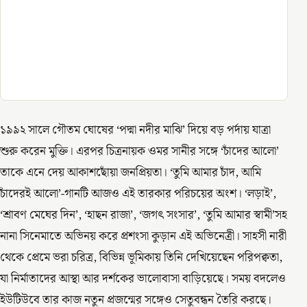
১৯৯২ সালে গৌতম ঘোষের ‘পদ্মা নদীর মাঝি’ দিয়ে বড় পর্দায় যাত্রা
শুরু করেন মুক্তি। এরপর চিত্রনায়ক ওমর সানীর সঙ্গে ‘চাঁদের আলো’
তাকে এনে দেয় আকাশছোঁয়া জনপ্রিয়তা। ‘তুমি আমার চাঁদ, আমি
চাঁদেরই আলো’-গানটি আজও এই তারকার পরিচয়ের অংশ। ‘লড়াই’,
‘শ্রাবণ মেঘের দিন’, ‘হাছন রাজা’, ‘জগৎ সংসার’, ‘তুমি আমার স্বামী’সহ
নানা সিনেমাতে অভিনয় করে প্রশংসা কুড়ান এই অভিনেত্রী। সাহসী নারী
থেকে প্রেমে ভরা চরিত্র, বিভিন্ন ভূমিকায় তিনি দেখিয়েছেন পরিপক্বতা,
যা নির্মাতাদের আস্থা আর দর্শকের ভালোবাসা বাড়িয়েছে। সময় বদলেও
ইউটিউবে তার কাজ নতুন প্রজন্মের সঙ্গেও সেতুবন্ধন তৈরি করছে।