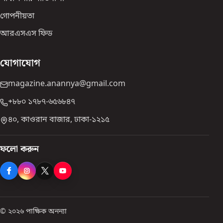
গোপনীয়তা
আরএসএস ফিড
যোগাযোগ
magazine.anannya@gmail.com
+৮৮০ ১৭৮৭-৬৫৬৮৪৭
৪০, কাওরান বাজার, ঢাকা-১২১৫
ফলো করুন
© ২০২৬ পাক্ষিক অনন্যা