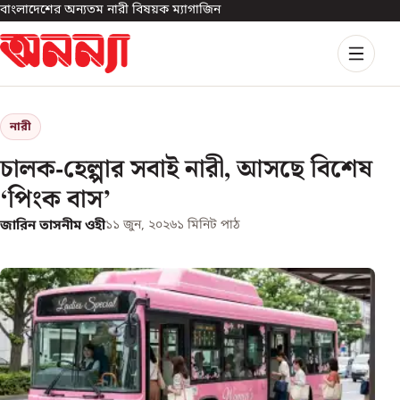
বাংলাদেশের অন্যতম নারী বিষয়ক ম্যাগাজিন
নারী
চালক-হেল্পার সবাই নারী, আসছে বিশেষ
‘পিংক বাস’
জারিন তাসনীম ওহী
১১ জুন, ২০২৬
১
মিনিট পাঠ