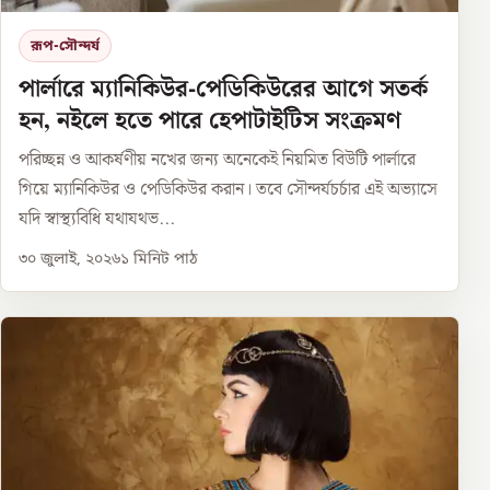
রূপ-সৌন্দর্য
পার্লারে ম্যানিকিউর-পেডিকিউরের আগে সতর্ক
হন, নইলে হতে পারে হেপাটাইটিস সংক্রমণ
পরিচ্ছন্ন ও আকর্ষণীয় নখের জন্য অনেকেই নিয়মিত বিউটি পার্লারে
গিয়ে ম্যানিকিউর ও পেডিকিউর করান। তবে সৌন্দর্যচর্চার এই অভ্যাসে
যদি স্বাস্থ্যবিধি যথাযথভ...
৩০ জুলাই, ২০২৬
১
মিনিট পাঠ