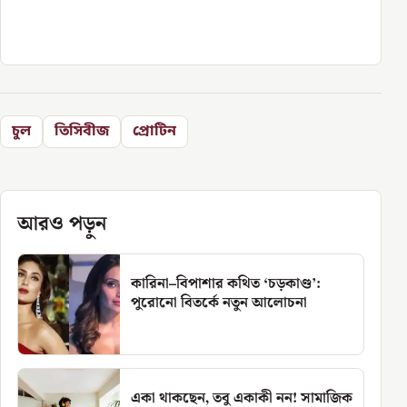
চুল
তিসিবীজ
প্রোটিন
আরও পড়ুন
কারিনা–বিপাশার কথিত ‘চড়কাণ্ড’:
পুরোনো বিতর্কে নতুন আলোচনা
একা থাকছেন, তবু একাকী নন! সামাজিক