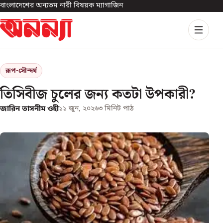
বাংলাদেশের অন্যতম নারী বিষয়ক ম্যাগাজিন
রূপ-সৌন্দর্য
তিসিবীজ চুলের জন্য কতটা উপকারী?
জারিন তাসনীম ওহী
১১ জুন, ২০২৬
৩
মিনিট পাঠ