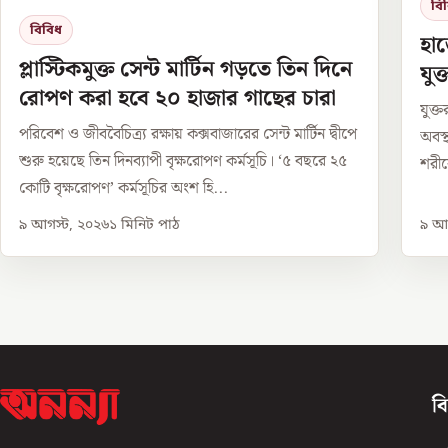
বি
বিবিধ
হাড়
প্লাস্টিকমুক্ত সেন্ট মার্টিন গড়তে তিন দিনে
যুক
রোপণ করা হবে ২০ হাজার গাছের চারা
যুক্
পরিবেশ ও জীববৈচিত্র্য রক্ষায় কক্সবাজারের সেন্ট মার্টিন দ্বীপে
অবস্
শুরু হয়েছে তিন দিনব্যাপী বৃক্ষরোপণ কর্মসূচি। ‘৫ বছরে ২৫
শরীর
কোটি বৃক্ষরোপণ’ কর্মসূচির অংশ হি...
৯ আগস্ট, ২০২৬
১
মিনিট পাঠ
৯ আগ
ব