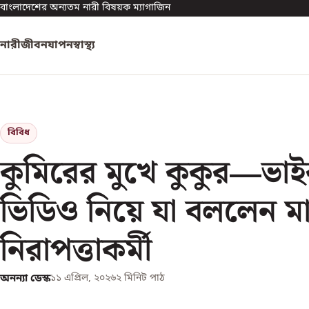
বাংলাদেশের অন্যতম নারী বিষয়ক ম্যাগাজিন
নারী
জীবনযাপন
স্বাস্থ্য
বিবিধ
কুমিরের মুখে কুকুর—ভা
ভিডিও নিয়ে যা বললেন ম
নিরাপত্তাকর্মী
অনন্যা ডেস্ক
১১ এপ্রিল, ২০২৬
২
মিনিট পাঠ