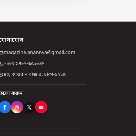
যোগাযোগ
magazine.anannya@gmail.com
+৮৮০ ১৭৮৭-৬৫৬৮৪৭
৪০, কাওরান বাজার, ঢাকা-১২১৫
ফলো করুন