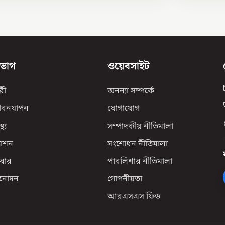
িভাগ
ওয়েবসাইট
রী
অনন্যা সম্পর্কে
ীবনযাপন
যোগাযোগ
্থ্য
সম্পাদকীয় নীতিমালা
যাশন
সংশোধন নীতিমালা
বার
পাবলিশার নীতিমালা
িনোদন
গোপনীয়তা
আরএসএস ফিড