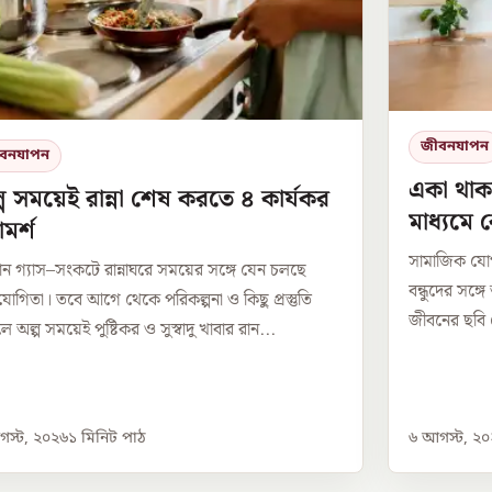
জীবনযাপন
বনযাপন
একা থাক
প সময়েই রান্না শেষ করতে ৪ কার্যকর
মাধ্যমে
মর্শ
সামাজিক যো
ন গ্যাস–সংকটে রান্নাঘরে সময়ের সঙ্গে যেন চলছে
বন্ধুদের সঙ্গ
িযোগিতা। তবে আগে থেকে পরিকল্পনা ও কিছু প্রস্তুতি
জীবনের ছবি 
 অল্প সময়েই পুষ্টিকর ও সুস্বাদু খাবার রান...
স্ট, ২০২৬
১
মিনিট পাঠ
৬ আগস্ট, ২