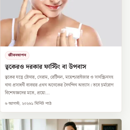
জীবনযাপন
ত্বকেরও দরকার ফাস্টিং বা উপবাস
ত্বকের যত্নে টোনার, সেরাম, রেটিনল, ময়েশ্চারাইজার ও সানস্ক্রিনসহ
নানা প্রসাধনী ব্যবহার এখন অনেকের দৈনন্দিন অভ্যাস। তবে চর্মরোগ
বিশেষজ্ঞদের মতে, প্রয়ো...
৬ আগস্ট, ২০২৬
১
মিনিট পাঠ