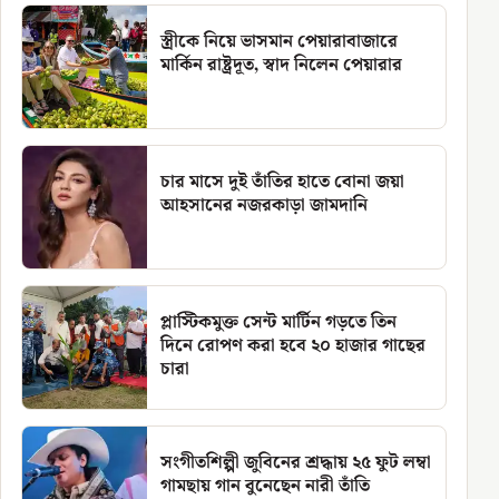
স্ত্রীকে নিয়ে ভাসমান পেয়ারাবাজারে
মার্কিন রাষ্ট্রদূত, স্বাদ নিলেন পেয়ারার
চার মাসে দুই তাঁতির হাতে বোনা জয়া
আহসানের নজরকাড়া জামদানি
প্লাস্টিকমুক্ত সেন্ট মার্টিন গড়তে তিন
দিনে রোপণ করা হবে ২০ হাজার গাছের
চারা
সংগীতশিল্পী জুবিনের শ্রদ্ধায় ২৫ ফুট লম্বা
গামছায় গান বুনেছেন নারী তাঁতি