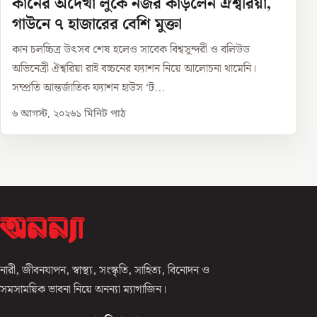
কানের অদেখা লুকে নজর কাড়লেন ঐশ্বরিয়া,
গাউনে ৭ হাজারের বেশি মুক্তা
কান চলচ্চিত্র উৎসব শেষ হলেও সাবেক বিশ্বসুন্দরী ও বলিউড
অভিনেত্রী ঐশ্বরিয়া রাই বচ্চনের ফ্যাশন নিয়ে আলোচনা থামেনি।
সম্প্রতি আন্তর্জাতিক ফ্যাশন হাউস ‘ট...
৬ আগস্ট, ২০২৬
১
মিনিট পাঠ
নারী, জীবনযাপন, স্বাস্থ্য, সংস্কৃতি, সাহিত্য, বিনোদন ও
সমসাময়িক ভাবনা নিয়ে অনন্যা ম্যাগাজিন।