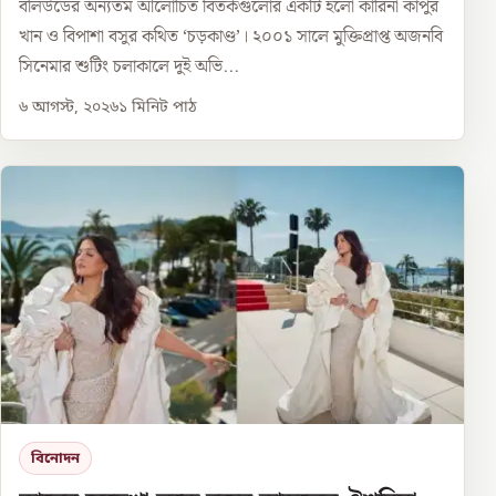
বলিউডের অন্যতম আলোচিত বিতর্কগুলোর একটি হলো কারিনা কাপুর
খান ও বিপাশা বসুর কথিত ‘চড়কাণ্ড’। ২০০১ সালে মুক্তিপ্রাপ্ত অজনবি
সিনেমার শুটিং চলাকালে দুই অভি...
৬ আগস্ট, ২০২৬
১
মিনিট পাঠ
বিনোদন