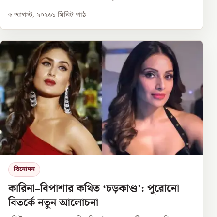
৬ আগস্ট, ২০২৬
১
মিনিট পাঠ
বিনোদন
কারিনা–বিপাশার কথিত ‘চড়কাণ্ড’: পুরোনো
বিতর্কে নতুন আলোচনা