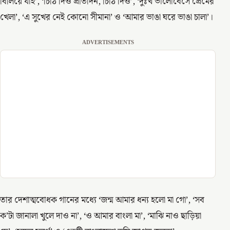
বিলিয়ে যাই’, ‘চিঠি দিও প্রতিদিন, চিঠি দিও’, ‘দুঃখ ভালোবেসে প্রেমের
খেলা’, ‘এ সুখের নেই কোনো সীমানা’ ও ‘আমার ভাঙা ঘরে ভাঙা চালা’।
ADVERTISEMENTS
তার দেশাত্মবোধক গানের মধ্যে ‘জন্ম আমার ধন্য হলো মা গো’, ‘সব
ক’টা জানালা খুলে দাও না’, ‘ও আমার বাংলা মা’, ‘মাঝি নাও ছাড়িয়া