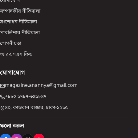
যোগাযোগ
সম্পাদকীয় নীতিমালা
সংশোধন নীতিমালা
পাবলিশার নীতিমালা
গোপনীয়তা
আরএসএস ফিড
যোগাযোগ
magazine.anannya@gmail.com
+৮৮০ ১৭৮৭-৬৫৬৮৪৭
৪০, কাওরান বাজার, ঢাকা-১২১৫
ফলো করুন