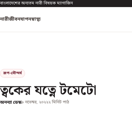
বাংলাদেশের অন্যতম নারী বিষয়ক ম্যাগাজিন
নারী
জীবনযাপন
স্বাস্থ্য
রূপ-সৌন্দর্য
ত্বকের যত্নে টমেটো
অনন্যা ডেস্ক
৮ নভেম্বর, ২০২২
২
মিনিট পাঠ