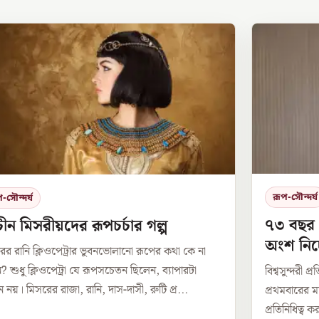
রূপ-সৌন্দর্য
-সৌন্দর্য
৭৩ বছর প
াচীন মিসরীয়দের রূপচর্চার গল্প
অংশ নিচ্
ের রানি ক্লিওপেট্রার ভুবনভোলানো রূপের কথা কে না
? শুধু ক্লিওপেট্রা যে রূপসচেতন ছিলেন, ব্যাপারটা
বিশ্বসুন্দরী 
 নয়। মিসরের রাজা, রানি, দাস-দাসী, রুটি প্র...
প্রথমবারের ম
প্রতিনিধিত্ব ক