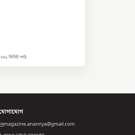
০২৬
১
মিনিট পাঠ
যোগাযোগ
magazine.anannya@gmail.com