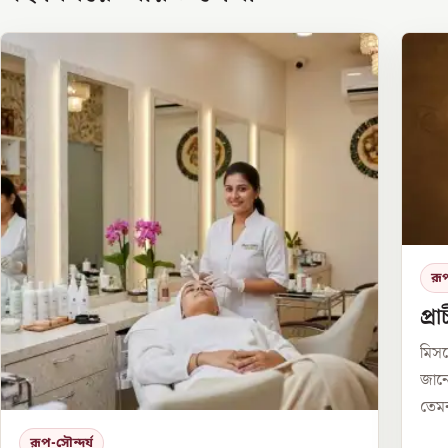
রূপ
প্র
মিসর
জানে
তেমন
রূপ-সৌন্দর্য