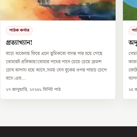
পাঠক কর্নার
পা
প্রত্যাখ্যান!
অদৃ
বড়ো অবেলায় ফিরে এলে তুমিকতো বসন্ত পার হয়ে গেছে
খেয়া
তোমারই প্রতিক্ষায়!তোমার পথের পানে চেয়ে চেয়ে ক্রমশ
কাজল
চোখ ঝাপসা হয়ে আসে,সময় যেন বুকের ওপর পাহাড় চেপে
ফোটা
বসে।এভ...
আপন
২৭ জানুয়ারি, ২০২৬
১
মিনিট পাঠ
২৫ জ