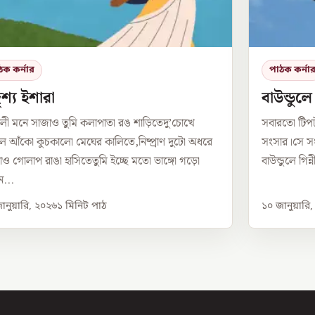
ঠক কর্নার
পাঠক কর্না
শ্য ইশারা
বাউন্ডুল
লী মনে সাজাও তুমি কলাপাতা রঙ শাড়িতেদু’চোখে
সবারতো টিপ
 আঁকো কুচকালো মেঘের কালিতে,নিষ্প্রাণ দুটো অধরে
সংসার।সে সং
ও গোলাপ রাঙা হাসিতেতুমি ইচ্ছে মতো ভাঙ্গো গড়ো
বাউন্ডুলে গিন
...
ানুয়ারি, ২০২৬
১
মিনিট পাঠ
১০ জানুয়ারি