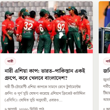
নারী
না
নারী এশিয়া কাপ: ভারত–পাকিস্তান একই
জবি
গ্রুপে, কবে খেলবে বাংলাদেশ?
জুলা
নারী
নারী টি-টোয়েন্টি এশিয়া কাপকে সামনে রেখে টুর্নামেন্টের
টিয়
গ্রুপিং ও পূর্ণ সূচি ঘোষণা করেছে এশিয়ান ক্রিকেট কাউন্সিল
আহত
(এসিসি)। ঘোষিত সূচি অনুযায়ী, এবারও...
৬ আগস্ট, ২০২৬
১
মিনিট পাঠ
৫ আগ