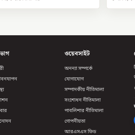
িভাগ
ওয়েবসাইট
রী
অনন্যা সম্পর্কে
ীবনযাপন
যোগাযোগ
্থ্য
সম্পাদকীয় নীতিমালা
যাশন
সংশোধন নীতিমালা
বার
পাবলিশার নীতিমালা
িনোদন
গোপনীয়তা
আরএসএস ফিড