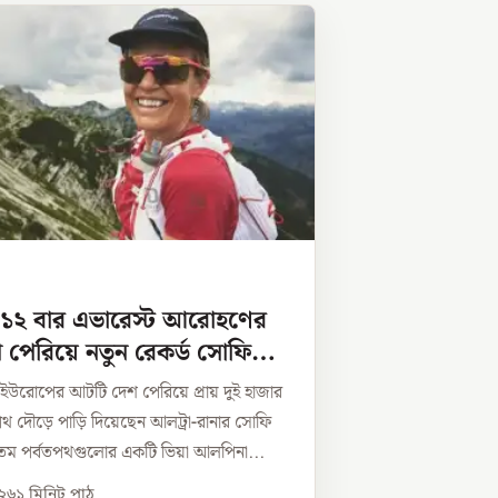
 ১২ বার এভারেস্ট আরোহণের
পেরিয়ে নতুন রেকর্ড সোফি
ে ইউরোপের আটটি দেশ পেরিয়ে প্রায় দুই হাজার
 দৌড়ে পাড়ি দিয়েছেন আলট্রা-রানার সোফি
ম পর্বতপথগুলোর একটি ভিয়া আলপিনা...
০২৬
১
মিনিট পাঠ