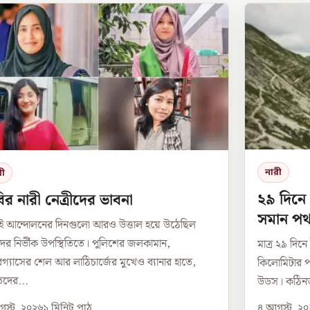
নারী
রী
২৯ দিনে
র নারী নেত্রীদের ভাবনা
সমান পথ 
ই আন্দোলনের দিনগুলো আরও উত্তাল হয়ে উঠেছিল
উডসের
দের নির্ভীক উপস্থিতিতে। পুলিশের জলকামান,
মাত্র ২৯ দিন
ারগ্যাসের শেল আর লাঠিচার্জের মুখেও ব্যানার হাতে,
কিলোমিটার পথ
দের...
উডস। কঠিনত
স্ট, ২০২৬
১
মিনিট পাঠ
৪ আগস্ট, ২