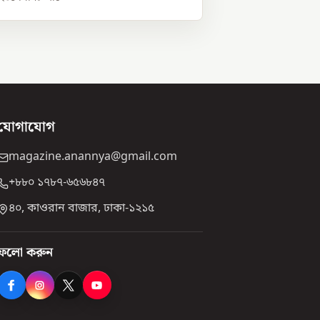
যোগাযোগ
magazine.anannya@gmail.com
+৮৮০ ১৭৮৭-৬৫৬৮৪৭
৪০, কাওরান বাজার, ঢাকা-১২১৫
ফলো করুন