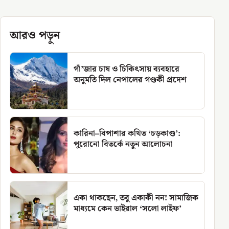
আরও পড়ুন
গাঁ’জার চাষ ও চিকিৎসায় ব্যবহারে
অনুমতি দিল নেপালের গণ্ডকী প্রদেশ
কারিনা–বিপাশার কথিত ‘চড়কাণ্ড’:
পুরোনো বিতর্কে নতুন আলোচনা
একা থাকছেন, তবু একাকী নন! সামাজিক
মাধ্যমে কেন ভাইরাল ‘সলো লাইফ’