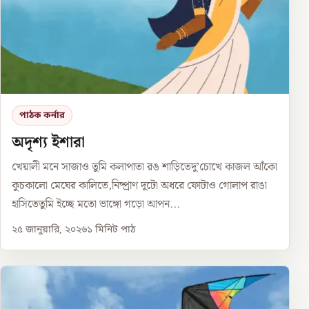
পাঠক কর্নার
অদৃশ্য ইশারা
খেয়ালী মনে সাজাও তুমি কলাপাতা রঙ শাড়িতেদু’চোখে কাজল আঁকো
কুচকালো মেঘের কালিতে,নিষ্প্রাণ দুটো অধরে ফোটাও গোলাপ রাঙা
হাসিতেতুমি ইচ্ছে মতো ভাঙ্গো গড়ো আপন...
২৫ জানুয়ারি, ২০২৬
১
মিনিট পাঠ