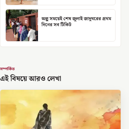
অল্প সময়েই শেষ জুলাই জাদুঘরের প্রথম
দিনের সব টিকিট
সম্পর্কিত
এই বিষয়ে আরও লেখা