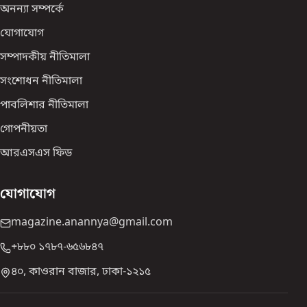
অনন্যা সম্পর্কে
যোগাযোগ
সম্পাদকীয় নীতিমালা
সংশোধন নীতিমালা
পাবলিশার নীতিমালা
গোপনীয়তা
আরএসএস ফিড
যোগাযোগ
magazine.anannya@gmail.com
+৮৮০ ১৭৮৭-৬৫৬৮৪৭
৪০, কাওরান বাজার, ঢাকা-১২১৫