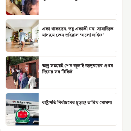
একা থাকছেন, তবু একাকী নন! সামাজিক
মাধ্যমে কেন ভাইরাল ‘সলো লাইফ’
অল্প সময়েই শেষ জুলাই জাদুঘরের প্রথম
দিনের সব টিকিট
রাষ্ট্রপতি নির্বাচনের চূড়ান্ত তারিখ ঘোষণা