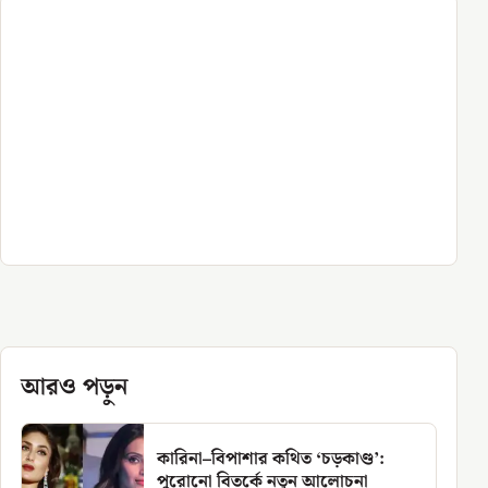
আরও পড়ুন
কারিনা–বিপাশার কথিত ‘চড়কাণ্ড’:
পুরোনো বিতর্কে নতুন আলোচনা