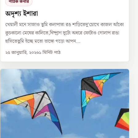
পাঠক কর্নার
অদৃশ্য ইশারা
খেয়ালী মনে সাজাও তুমি কলাপাতা রঙ শাড়িতেদু’চোখে কাজল আঁকো
কুচকালো মেঘের কালিতে,নিষ্প্রাণ দুটো অধরে ফোটাও গোলাপ রাঙা
হাসিতেতুমি ইচ্ছে মতো ভাঙ্গো গড়ো আপন...
২৫ জানুয়ারি, ২০২৬
১
মিনিট পাঠ