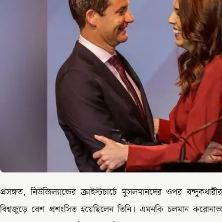
প্রসঙ্গত, নিউজিল্যান্ডের ক্রাইস্টচার্চে মুসলমানদের ওপর বন্দুকধা
বিশ্বজুড়ে বেশ প্রশংসিত হয়েছিলেন তিনি। এমনকি চলমান করোনাভ