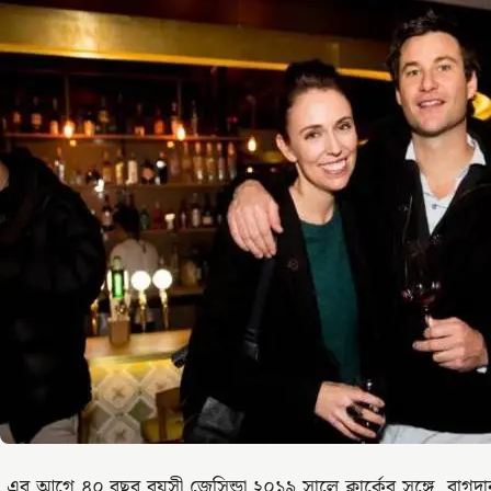
এর আগে ৪০ বছর বয়সী জেসিন্ডা ২০১৯ সালে ক্লার্কের সঙ্গে বাগদান