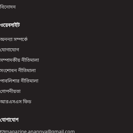
বিনোদন
ওয়েবসাইট
অনন্যা সম্পর্কে
যোগাযোগ
সম্পাদকীয় নীতিমালা
সংশোধন নীতিমালা
পাবলিশার নীতিমালা
গোপনীয়তা
আরএসএস ফিড
যোগাযোগ
magazine.anannya@gmail.com