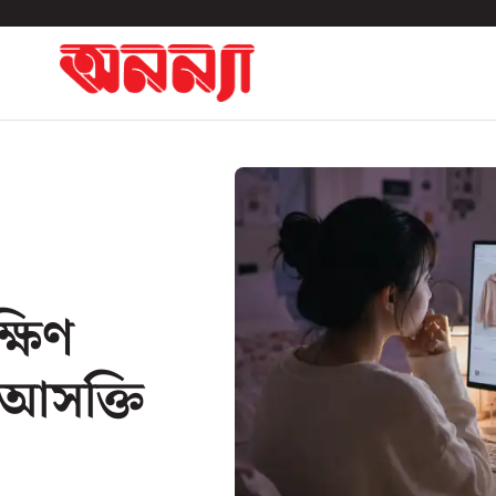
্ষিণ
 আসক্তি