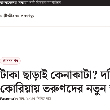
বাংলাদেশের অন্যতম নারী বিষয়ক ম্যাগাজিন
নারী
জীবনযাপন
স্বাস্থ্য
জীবনযাপন
টাকা ছাড়াই কেনাকাটা? দক
কোরিয়ায় তরুণদের নতুন
Fatema
২৭ জুন, ২০২৬
৪
মিনিট পাঠ