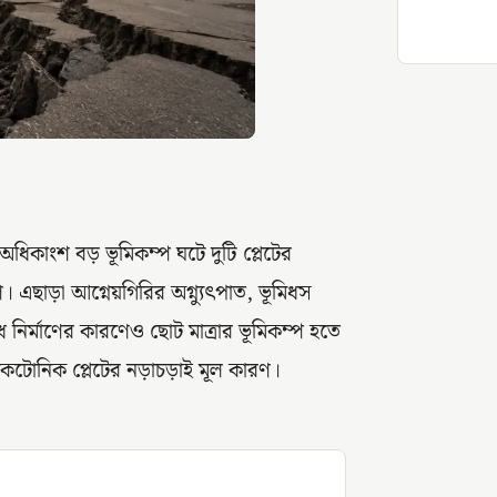
ধিকাংশ বড় ভূমিকম্প ঘটে দুটি প্লেটের
। এছাড়া আগ্নেয়গিরির অগ্ন্যুৎপাত, ভূমিধস
ঁধ নির্মাণের কারণেও ছোট মাত্রার ভূমিকম্প হতে
টেকটোনিক প্লেটের নড়াচড়াই মূল কারণ।