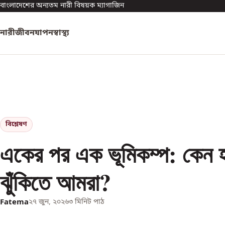
বাংলাদেশের অন্যতম নারী বিষয়ক ম্যাগাজিন
নারী
জীবনযাপন
স্বাস্থ্য
বিশ্লেষণ
একের পর এক ভূমিকম্প: কেন হ
ঝুঁকিতে আমরা?
Fatema
২৭ জুন, ২০২৬
৩
মিনিট পাঠ