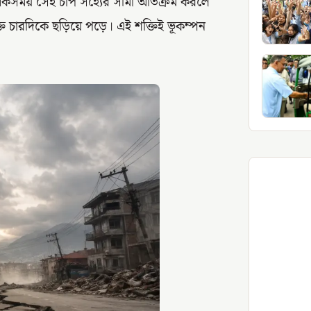
 একসময় সেই চাপ সহ্যের সীমা অতিক্রম করলে
তি চারদিকে ছড়িয়ে পড়ে। এই শক্তিই ভূকম্পন