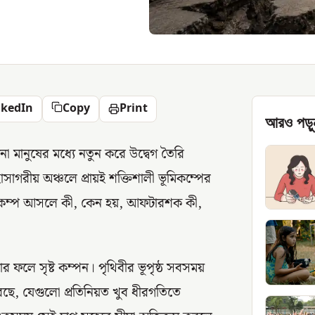
nkedIn
Copy
Print
আরও পড়ু
না মানুষের মধ্যে নতুন করে উদ্বেগ তৈরি
সাগরীয় অঞ্চলে প্রায়ই শক্তিশালী ভূমিকম্পের
িকম্প আসলে কী, কেন হয়, আফটারশক কী,
়ার ফলে সৃষ্ট কম্পন। পৃথিবীর ভূপৃষ্ঠ সবসময়
রছে, যেগুলো প্রতিনিয়ত খুব ধীরগতিতে