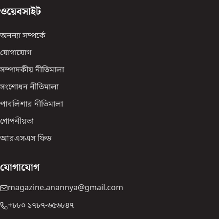
ওয়েবসাইট
অনন্যা সম্পর্কে
যোগাযোগ
সম্পাদকীয় নীতিমালা
সংশোধন নীতিমালা
পাবলিশার নীতিমালা
গোপনীয়তা
আরএসএস ফিড
যোগাযোগ
magazine.anannya@gmail.com
+৮৮০ ১৭৮৭-৬৫৬৮৪৭