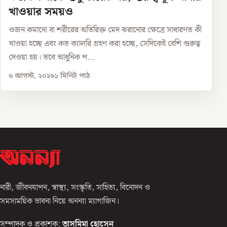
খাওয়ার সময়ও
ওজন কমানো বা শরীরের অতিরিক্ত মেদ ঝরানোর ক্ষেত্রে সাধারণত কী
খাওয়া হচ্ছে এবং কত ক্যালরি গ্রহণ করা হচ্ছে, সেদিকেই বেশি গুরুত্ব
দেওয়া হয়। তবে আধুনিক প...
৬ আগস্ট, ২০২৬
১
মিনিট পাঠ
নারী, জীবনযাপন, স্বাস্থ্য, সংস্কৃতি, সাহিত্য, বিনোদন ও
সমসাময়িক ভাবনা নিয়ে অনন্যা ম্যাগাজিন।
সম্পাদক ও প্রকাশক:
তাসমিমা হোসেন