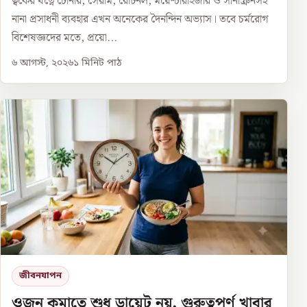
ত্বকের যত্নে টোনার, সেরাম, রেটিনল, ময়েশ্চারাইজার ও সানস্ক্রিনসহ
নানা প্রসাধনী ব্যবহার এখন অনেকের দৈনন্দিন অভ্যাস। তবে চর্মরোগ
বিশেষজ্ঞদের মতে, প্রয়ো...
৬ আগস্ট, ২০২৬
১
মিনিট পাঠ
জীবনযাপন
ওজন কমাতে শুধু ডায়েট নয়, গুরুত্বপূর্ণ খাবার