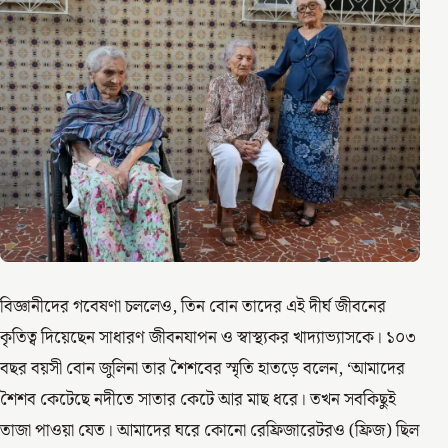
বিজ্ঞানীদের গবেষণা চললেও, তিন বোন তাদের এই দীর্ঘ জীবনের
কৃতিত্ব দিয়েছেন সাধারণ জীবনযাপন ও স্বাস্থ্যকর খাদ্যাভ্যাসকে। ১০৩
বছর বয়সী বোন জুলিনা তার শৈশবের স্মৃতি হাতড়ে বলেন, ‘আমাদের
শৈশব কেটেছে নদীতে সাতার কেটে আর মাছ ধরে। তখন সবকিছুই
তাজা পাওয়া যেত। আমাদের ঘরে কোনো রেফ্রিজারেটরও (ফ্রিজ) ছিল