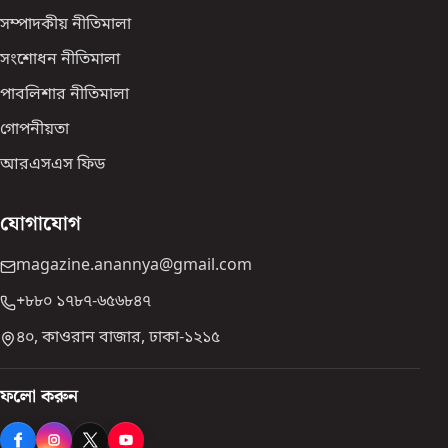
সম্পাদকীয় নীতিমালা
সংশোধন নীতিমালা
পাবলিশার নীতিমালা
গোপনীয়তা
আরএসএস ফিড
যোগাযোগ
magazine.anannya@gmail.com
+৮৮০ ১৭৮৭-৬৫৬৮৪৭
৪০, কাওরান বাজার, ঢাকা-১২১৫
ফলো করুন