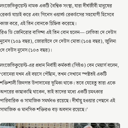
লংজেভিকুয়েস্ট নামক একটি বৈশ্বিক সংস্থা, যারা দীর্ঘজীবী মানুষের
রেকর্ড যাচাই করে এবং গিনেস ওয়ার্ল্ড রেকর্ডসের সহযোগী হিসেবে
কাজ করে, এই তিন বোনকে চিহ্নিত করেছে।
রিও ডি জেনিরোর বাসিন্দা এই তিন বোন হলেন— লেভিতা দে দেউস
নুনেস (১০৯ বছর), জোরাইদে দে দেউস মোতা (১০৪ বছর), জুলিনা
দে দেউস নুনেস (১০৩ বছর)।
লংজেভিকুয়েস্ট-এর প্রধান নির্বাহী কর্মকর্তা (সিইও) বেন মেয়ার্স বলেন,
‘বোনেরা যখন এই বয়সে পৌঁছান, তখন সেখানে স্পষ্টতই একটি
শক্তিশালী জিনগত উপাদানের ভূমিকা থাকে। তবে যেহেতু তারা একে
অপরের কাছাকাছি থাকেন, তাই তাদের মধ্যে একটি চমৎকার
পারিবারিক ও সামাজিক সমর্থনও রয়েছে। দীর্ঘায়ু হওয়ার পেছনে এই
সামাজিক ও মানসিক শক্তিরও বড় অবদান রয়েছে।’