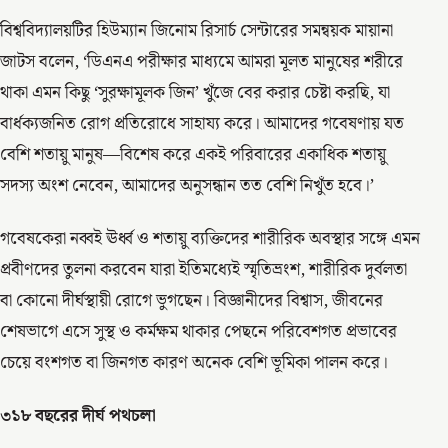
বিশ্ববিদ্যালয়টির হিউম্যান জিনোম রিসার্চ সেন্টারের সমন্বয়ক মায়ানা
জাটস বলেন, ‘ডিএনএ পরীক্ষার মাধ্যমে আমরা মূলত মানুষের শরীরে
থাকা এমন কিছু ‘সুরক্ষামূলক জিন’ খুঁজে বের করার চেষ্টা করছি, যা
বার্ধক্যজনিত রোগ প্রতিরোধে সাহায্য করে। আমাদের গবেষণায় যত
বেশি শতায়ু মানুষ—বিশেষ করে একই পরিবারের একাধিক শতায়ু
সদস্য অংশ নেবেন, আমাদের অনুসন্ধান তত বেশি নিখুঁত হবে।’
গবেষকেরা নব্বই ঊর্ধ্ব ও শতায়ু ব্যক্তিদের শারীরিক অবস্থার সঙ্গে এমন
প্রবীণদের তুলনা করবেন যারা ইতিমধ্যেই স্মৃতিভ্রংশ, শারীরিক দুর্বলতা
বা কোনো দীর্ঘস্থায়ী রোগে ভুগছেন। বিজ্ঞানীদের বিশ্বাস, জীবনের
শেষভাগে এসে সুস্থ ও কর্মক্ষম থাকার পেছনে পরিবেশগত প্রভাবের
চেয়ে বংশগত বা জিনগত কারণ অনেক বেশি ভূমিকা পালন করে।
৩১৮ বছরের দীর্ঘ পথচলা