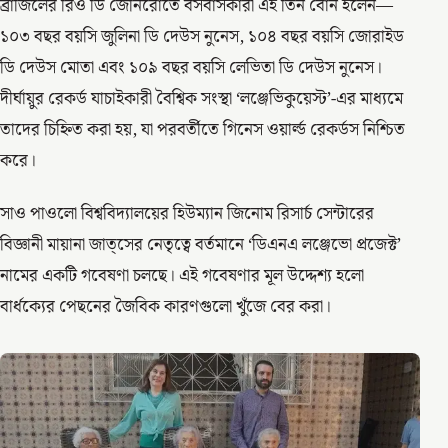
ব্রাজিলের রিও ডি জেনিরোতে বসবাসকারী এই তিন বোন হলেন—
১০৩ বছর বয়সি জুলিনা ডি দেউস নুনেস, ১০৪ বছর বয়সি জোরাইড
ডি দেউস মোতা এবং ১০৯ বছর বয়সি লেভিতা ডি দেউস নুনেস।
দীর্ঘায়ুর রেকর্ড যাচাইকারী বৈশ্বিক সংস্থা ‘লঞ্জেভিকুয়েস্ট’-এর মাধ্যমে
তাদের চিহ্নিত করা হয়, যা পরবর্তীতে গিনেস ওয়ার্ল্ড রেকর্ডস নিশ্চিত
করে।
সাও পাওলো বিশ্ববিদ্যালয়ের হিউম্যান জিনোম রিসার্চ সেন্টারের
বিজ্ঞানী মায়ানা জাত্সের নেতৃত্বে বর্তমানে ‘ডিএনএ লঞ্জেভো প্রজেক্ট’
নামের একটি গবেষণা চলছে। এই গবেষণার মূল উদ্দেশ্য হলো
বার্ধক্যের পেছনের জৈবিক কারণগুলো খুঁজে বের করা।