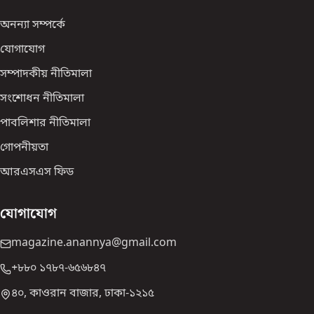
অনন্যা সম্পর্কে
যোগাযোগ
সম্পাদকীয় নীতিমালা
সংশোধন নীতিমালা
পাবলিশার নীতিমালা
গোপনীয়তা
আরএসএস ফিড
যোগাযোগ
magazine.anannya@gmail.com
+৮৮০ ১৭৮৭-৬৫৬৮৪৭
৪০, কাওরান বাজার, ঢাকা-১২১৫