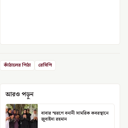
কাঁঠালের পিঠা
রেসিপি
আরও পড়ুন
বাবার স্মরণে বনানী সামরিক কবরস্থানে
জুবাইদা রহমান