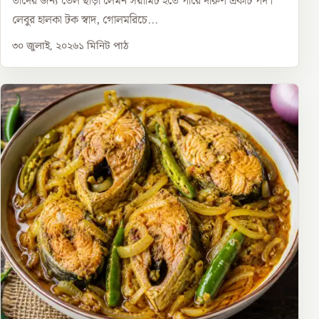
তাদের জন্য তেল ছাড়া লেমন সয়ামিট হতে পারে দারুণ একটি পদ।
লেবুর হালকা টক স্বাদ, গোলমরিচে...
৩০ জুলাই, ২০২৬
১
মিনিট পাঠ