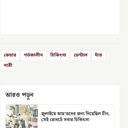
কেয়ার
গর্ভকালীন
চিকিৎসা
ডেন্টাল
দাঁত
নারী
আরও পড়ুন
জুলাইয়ে আহ’তদের জন্য দিয়েছিল চীন,
সেই রোবটে সবার চিকিৎসা