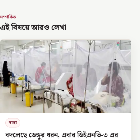
সম্পর্কিত
এই বিষয়ে আরও লেখা
স্বাস্থ্য
বদলেছে ডেঙ্গুর ধরন, এবার ডিইএনভি-৩ এর