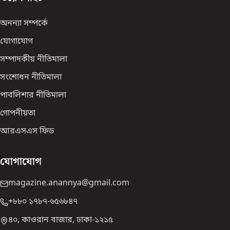
অনন্যা সম্পর্কে
যোগাযোগ
সম্পাদকীয় নীতিমালা
সংশোধন নীতিমালা
পাবলিশার নীতিমালা
গোপনীয়তা
আরএসএস ফিড
যোগাযোগ
magazine.anannya@gmail.com
+৮৮০ ১৭৮৭-৬৫৬৮৪৭
৪০, কাওরান বাজার, ঢাকা-১২১৫