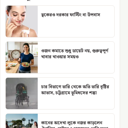
ত্বকেরও দরকার ফাস্টিং বা উপবাস
ওজন কমাতে শুধু ডায়েট নয়, গুরুত্বপূর্ণ
খাবার খাওয়ার সময়ও
চার বিভাগে ভারি থেকে অতি ভারি বৃষ্টির
আভাস, চট্টগ্রামে ভূমিধসের শঙ্কা
কানের অদেখা লুকে নজর কাড়লেন