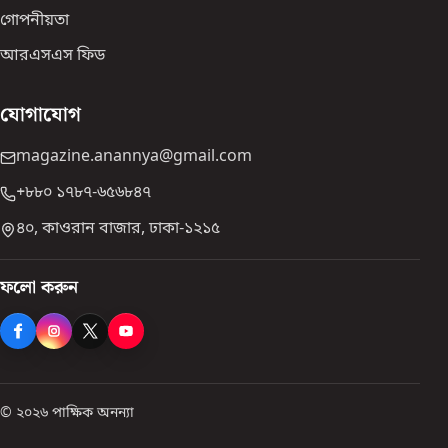
গোপনীয়তা
আরএসএস ফিড
যোগাযোগ
magazine.anannya@gmail.com
+৮৮০ ১৭৮৭-৬৫৬৮৪৭
৪০, কাওরান বাজার, ঢাকা-১২১৫
ফলো করুন
© ২০২৬ পাক্ষিক অনন্যা