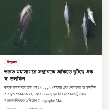
বিশ্লেষণ
ভারত মহাসাগরে সন্তানকে আঁকড়ে ছুটছে এক
মা ডলফিন
ভারত মহাসাগরে ফ্র্যাগল (Fraggle) নামের এক শোকাহত মা ডলফিন
তার মৃত শাবককে বহন করে চলেছে ছয় দিন ধরে।অস্ট্রেলিয়ার
সংরক্ষণবিষয়ক প্রতিষ্ঠান Geographe Ma...