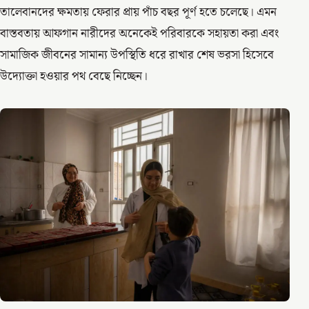
তালেবানদের ক্ষমতায় ফেরার প্রায় পাঁচ বছর পূর্ণ হতে চলেছে। এমন
বাস্তবতায় আফগান নারীদের অনেকেই পরিবারকে সহায়তা করা এবং
সামাজিক জীবনের সামান্য উপস্থিতি ধরে রাখার শেষ ভরসা হিসেবে
উদ্যোক্তা হওয়ার পথ বেছে নিচ্ছেন।