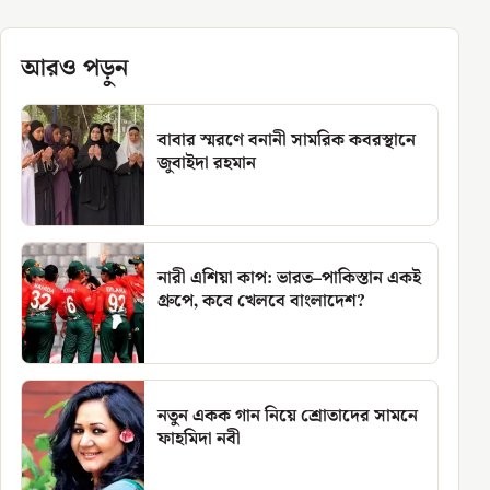
আরও পড়ুন
বাবার স্মরণে বনানী সামরিক কবরস্থানে
জুবাইদা রহমান
নারী এশিয়া কাপ: ভারত–পাকিস্তান একই
গ্রুপে, কবে খেলবে বাংলাদেশ?
নতুন একক গান নিয়ে শ্রোতাদের সামনে
ফাহমিদা নবী