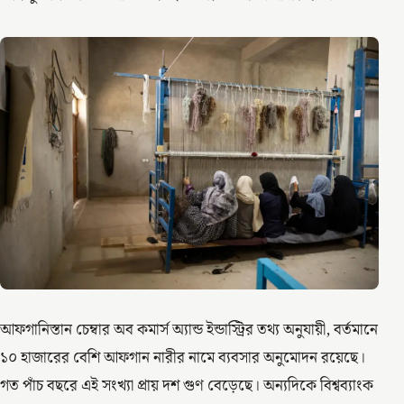
আফগানিস্তান চেম্বার অব কমার্স অ্যান্ড ইন্ডাস্ট্রির তথ্য অনুযায়ী, বর্তমানে
১০ হাজারের বেশি আফগান নারীর নামে ব্যবসার অনুমোদন রয়েছে।
গত পাঁচ বছরে এই সংখ্যা প্রায় দশ গুণ বেড়েছে। অন্যদিকে বিশ্বব্যাংক