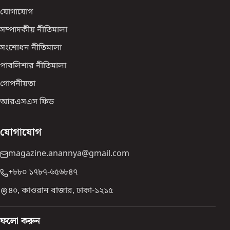
যোগাযোগ
সম্পাদকীয় নীতিমালা
সংশোধন নীতিমালা
পাবলিশার নীতিমালা
গোপনীয়তা
আরএসএস ফিড
যোগাযোগ
magazine.anannya@gmail.com
+৮৮০ ১৭৮৭-৬৫৬৮৪৭
৪০, কাওরান বাজার, ঢাকা-১২১৫
ফলো করুন