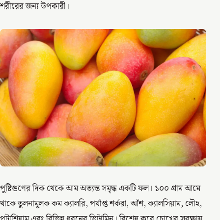
শরীরের জন্য উপকারী।
পুষ্টিগুণের দিক থেকে আম অত্যন্ত সমৃদ্ধ একটি ফল। ১০০ গ্রাম আমে
থাকে তুলনামূলক কম ক্যালরি, পর্যাপ্ত শর্করা, আঁশ, ক্যালসিয়াম, লৌহ,
পটাশিয়াম এবং বিভিন্ন ধরনের ভিটামিন। বিশেষ করে চোখের সুরক্ষায়