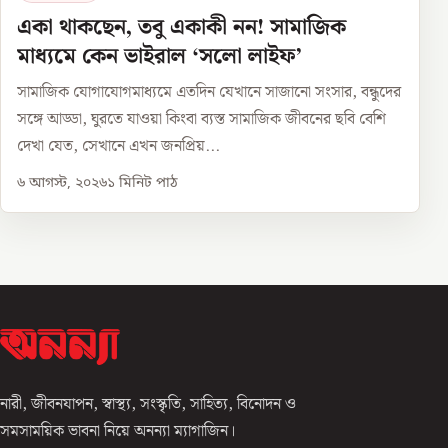
একা থাকছেন, তবু একাকী নন! সামাজিক
মাধ্যমে কেন ভাইরাল ‘সলো লাইফ’
সামাজিক যোগাযোগমাধ্যমে এতদিন যেখানে সাজানো সংসার, বন্ধুদের
সঙ্গে আড্ডা, ঘুরতে যাওয়া কিংবা ব্যস্ত সামাজিক জীবনের ছবি বেশি
দেখা যেত, সেখানে এখন জনপ্রিয়...
৬ আগস্ট, ২০২৬
১
মিনিট পাঠ
নারী, জীবনযাপন, স্বাস্থ্য, সংস্কৃতি, সাহিত্য, বিনোদন ও
সমসাময়িক ভাবনা নিয়ে অনন্যা ম্যাগাজিন।