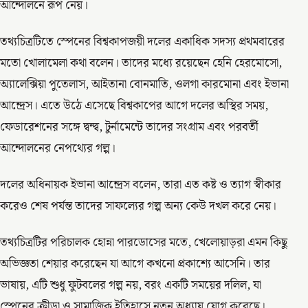
আন্দোলনে রূপ নেয়।
তথ্যচিত্রটিতে স্পেনের বিশ্বকাপজয়ী দলের একাধিক সদস্য প্রথমবারের
মতো খোলামেলা কথা বলেন। তাদের মধ্যে রয়েছেন হেনি হেরমোসো,
অ্যালেক্সিয়া পুতেলাস, আইতানা বোনমাতি, ওলগা কারমোনা এবং ইভানা
আন্দ্রেস। এতে উঠে এসেছে বিশ্বকাপের আগে দলের অস্থির সময়,
ফেডারেশনের সঙ্গে দ্বন্দ্ব, টুর্নামেন্টে তাদের সংগ্রাম এবং পরবর্তী
আন্দোলনের নেপথ্যের গল্প।
দলের অধিনায়ক ইভানা আন্দ্রেস বলেন, তারা এত কষ্ট ও ত্যাগ স্বীকার
করেও শেষ পর্যন্ত তাদের সাফল্যের গল্প অন্য কেউ দখল করে নেয়।
তথ্যচিত্রটির পরিচালক হোন্না পারডোসের মতে, খেলোয়াড়রা এমন কিছু
অভিজ্ঞতা শেয়ার করেছেন যা আগে কখনো প্রকাশ্যে আসেনি। তার
ভাষায়, এটি শুধু ফুটবলের গল্প নয়, বরং একটি সময়ের দলিল, যা
স্পেনের ক্রীড়া ও সামাজিক ইতিহাসে নতুন অধ্যায় যোগ করেছে।