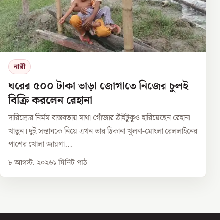
নারী
ঘরের ৫০০ টাকা ভাড়া জোগাতে নিজের চুলই
বিক্রি করলেন রেহানা
দারিদ্র্যের নির্মম বাস্তবতায় মাথা গোঁজার ঠাঁইটুকুও হারিয়েছেন রেহানা
খাতুন। দুই সন্তানকে নিয়ে এখন তার ঠিকানা খুলনা-মোংলা রেললাইনের
পাশের খোলা জায়গা...
৮ আগস্ট, ২০২৬
১
মিনিট পাঠ