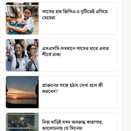
পাসের হার জিপিএ-৫ দুটিতেই এগিয়ে
মেয়েরা
এসএসসি-সমমানে পাসের হারে এবার
শীর্ষে ঢাকা
প্রাক্তনের সঙ্গে হঠাৎ দেখা হলে কী
করবেন?
নিজ বাড়িই যখন অবরুদ্ধ কারাগার,
আলোচনায় যে সিনেমা