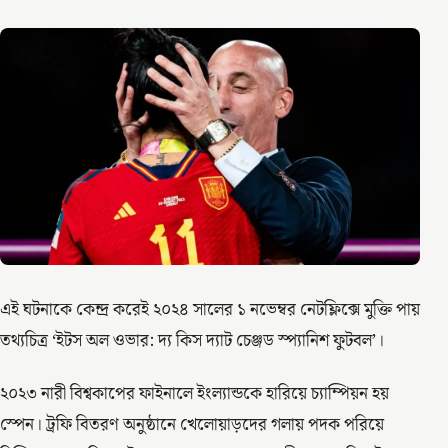
এই ঘটনাকে কেন্দ্র করেই ২০২৪ সালের ১ নভেম্বর নেটফ্লিক্সে মুক্তি পায়
তথ্যচিত্র ‘ইটস অল ওভার: দ্য কিস দ্যাট চেঞ্জড স্প্যানিশ ফুটবল’।
২০২৩ নারী বিশ্বকাপের ফাইনালে ইংল্যান্ডকে হারিয়ে চ্যাম্পিয়ন হয়
স্পেন। ট্রফি বিতরণ অনুষ্ঠানে খেলোয়াড়দের গলায় পদক পরিয়ে