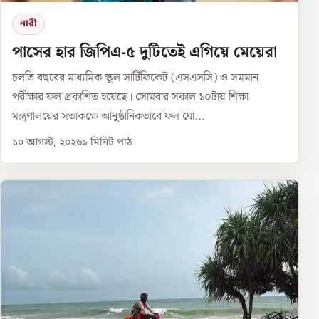
নারী
পাসের হার জিপিএ-৫ দুটিতেই এগিয়ে মেয়েরা
চলতি বছরের মাধ্যমিক স্কুল সার্টিফিকেট (এসএসসি) ও সমমান
পরীক্ষার ফল প্রকাশিত হয়েছে। সোমবার সকাল ১০টায় শিক্ষা
মন্ত্রণালয়ের সভাকক্ষে আনুষ্ঠানিকভাবে ফল ঘো...
১০ আগস্ট, ২০২৬
১
মিনিট পাঠ