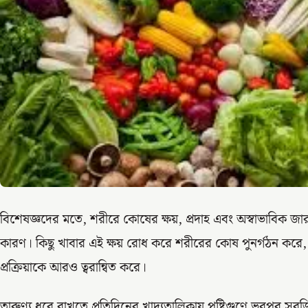
বিশেষজ্ঞদের মতে, শরীরে কোষের ক্ষয়, প্রদাহ এবং অস্বাভাবিক জারণ প্
কারণ। কিছু খাবার এই ক্ষয় রোধ করে শরীরের কোষ পুনর্গঠন করে,
প্রক্রিয়াকে আরও ত্বরান্বিত করে।
তারুণ্য ধরে রাখতে প্রতিদিনের খাদ্যতালিকায় পুষ্টিগুণে ভরপুর