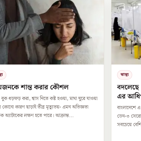
থ্য
স্বাস্থ্য
রিয়জনকে শান্ত করার কৌশল
বদলেছে 
এর আধি
 বুক ধড়ফড় করা, শ্বাস নিতে কষ্ট হওয়া, মাথা ঘুরে যাওয়া
া কোনো কারণ ছাড়াই তীব্র মৃত্যুভয়- এমন অভিজ্ঞতা
বাংলাদেশে এ ব
নিক অ্যাটাকের লক্ষণ হতে পারে। আক্রান্ত...
ডেন-৩ সেরোট
সবচেয়ে বেশি