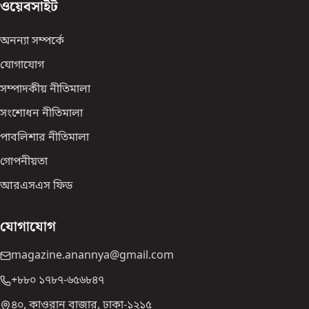
ওয়েবসাইট
অনন্যা সম্পর্কে
যোগাযোগ
সম্পাদকীয় নীতিমালা
সংশোধন নীতিমালা
পাবলিশার নীতিমালা
গোপনীয়তা
আরএসএস ফিড
যোগাযোগ
magazine.anannya@gmail.com
+৮৮০ ১৭৮৭-৬৫৬৮৪৭
৪০, কাওরান বাজার, ঢাকা-১২১৫