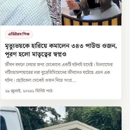
এডিটরস পিক
মৃত্যুভয়কে হারিয়ে কমালেন ৩৪৩ পাউন্ড ওজন,
পূরণ হলো মাতৃত্বের স্বপ্নও
জীবন বদলে দেয়ার জন্য যেকোনো একটি ঘটনাই যথেষ্ট। ইংল্যান্ডের
নটিংহ্যামশায়ারের লরা বুদ্রেভিসিয়েনের জীবনেও ঘটেছে এমন এক
ঘটনা। ছোটবেলা থেকেই ওজন নিয়ে সংগ্র...
২৯ জুলাই, ২০২৬
১
মিনিট পাঠ