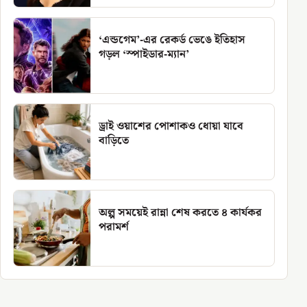
‘এন্ডগেম’-এর রেকর্ড ভেঙে ইতিহাস
গড়ল ‘স্পাইডার-ম্যান’
ড্রাই ওয়াশের পোশাকও ধোয়া যাবে
বাড়িতে
অল্প সময়েই রান্না শেষ করতে ৪ কার্যকর
পরামর্শ