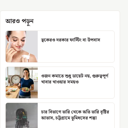
আরও পড়ুন
ত্বকেরও দরকার ফাস্টিং বা উপবাস
ওজন কমাতে শুধু ডায়েট নয়, গুরুত্বপূর্ণ
খাবার খাওয়ার সময়ও
চার বিভাগে ভারি থেকে অতি ভারি বৃষ্টির
আভাস, চট্টগ্রামে ভূমিধসের শঙ্কা