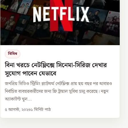
বিবিধ
বিনা খরচে নেটফ্লিক্সে সিনেমা-সিরিজ দেখার
সুযোগ পাবেন যেভাবে
জনপ্রিয় ভিডিও স্ট্রিমিং প্ল্যাটফর্ম নেটফ্লিক্স প্রায় ছয় বছর পর আবারও
নির্বাচিত ব্যবহারকারীদের জন্য ফ্রি ট্রায়াল সুবিধা চালু করেছে। নতুন
অ্যাকাউন্ট খুল...
৫ আগস্ট, ২০২৬
১
মিনিট পাঠ