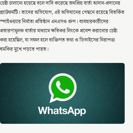
চেষ্টা চালানো হয়েছে বলে দাবি করেছে জনপ্রিয় বার্তা আদান-প্রদানের
প্ল্যাটফর্মটি। তাদের অভিযোগ, এই অভিযানের পেছনে রয়েছে বিতর্কিত
স্পাইওয়্যার নির্মাতা প্রতিষ্ঠান এনএসও গ্রুপ। ব্যবহারকারীদের
প্রতারণামূলক বার্তার মাধ্যমে ক্ষতিকর লিংকে প্রবেশ করানোর চেষ্টা
করা হয়েছিল, যা সফল হলে ব্যক্তিগত তথ্য ও ডিভাইসের নিরাপত্তা
হুমকির মুখে পড়তে পারত।