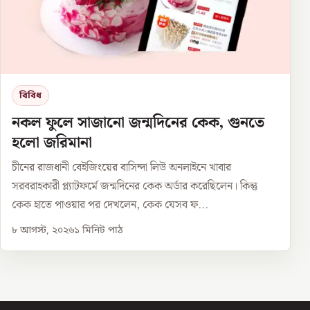
বিবিধ
নকল ফুলে সাজানো জন্মদিনের কেক, গুনতে
হলো জরিমানা
চীনের রাজধানী বেইজিংয়ের বাসিন্দা লিউ অনলাইনে খাবার
সরবরাহকারী প্ল্যাটফর্মে জন্মদিনের কেক অর্ডার করেছিলেন। কিন্তু
কেক হাতে পাওয়ার পর দেখলেন, কেক যেসব ফ...
৮ আগস্ট, ২০২৬
১
মিনিট পাঠ