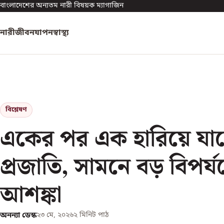
বাংলাদেশের অন্যতম নারী বিষয়ক ম্যাগাজিন
নারী
জীবনযাপন
স্বাস্থ্য
বিশ্লেষণ
একের পর এক হারিয়ে যাচ্
প্রজাতি, সামনে বড় বিপর্য
আশঙ্কা
অনন্যা ডেস্ক
২৩ মে, ২০২৬
২
মিনিট পাঠ