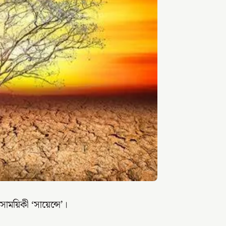
সাময়িকী ‘সায়েন্সে’।