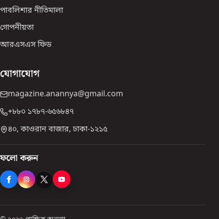
পাবলিশার নীতিমালা
গোপনীয়তা
আরএসএস ফিড
যোগাযোগ
magazine.anannya@gmail.com
+৮৮০ ১৭৮৭-৬৫৬৮৪৭
৪০, কাওরান বাজার, ঢাকা-১২১৫
ফলো করুন