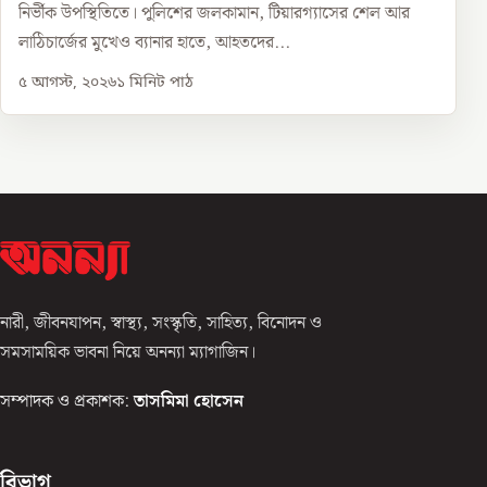
নির্ভীক উপস্থিতিতে। পুলিশের জলকামান, টিয়ারগ্যাসের শেল আর
লাঠিচার্জের মুখেও ব্যানার হাতে, আহতদের...
৫ আগস্ট, ২০২৬
১
মিনিট পাঠ
নারী, জীবনযাপন, স্বাস্থ্য, সংস্কৃতি, সাহিত্য, বিনোদন ও
সমসাময়িক ভাবনা নিয়ে অনন্যা ম্যাগাজিন।
সম্পাদক ও প্রকাশক:
তাসমিমা হোসেন
বিভাগ