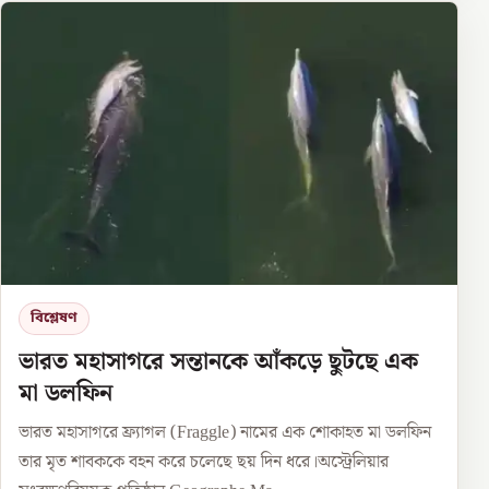
বিশ্লেষণ
ভারত মহাসাগরে সন্তানকে আঁকড়ে ছুটছে এক
মা ডলফিন
ভারত মহাসাগরে ফ্র্যাগল (Fraggle) নামের এক শোকাহত মা ডলফিন
তার মৃত শাবককে বহন করে চলেছে ছয় দিন ধরে।অস্ট্রেলিয়ার