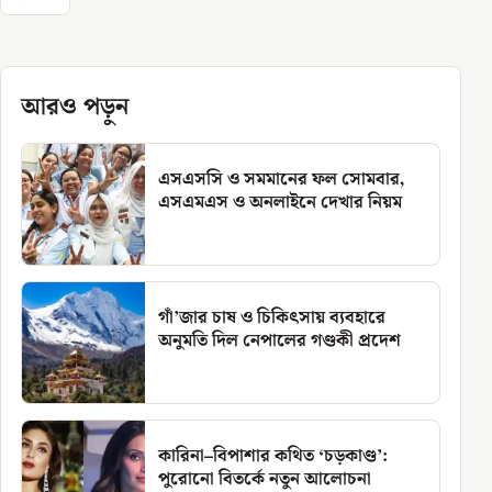
আরও পড়ুন
এসএসসি ও সমমানের ফল সোমবার,
এসএমএস ও অনলাইনে দেখার নিয়ম
গাঁ’জার চাষ ও চিকিৎসায় ব্যবহারে
অনুমতি দিল নেপালের গণ্ডকী প্রদেশ
কারিনা–বিপাশার কথিত ‘চড়কাণ্ড’:
পুরোনো বিতর্কে নতুন আলোচনা