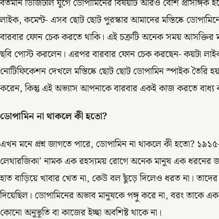
বর্তমান ডিজিটাল যুগে ডোপামিনের বিষয়টি আরও বেশি প্রাসঙ্গিক
লাইক, কমেন্ট- এসব ছোট ছোট পুরস্কার আমাদের মস্তিষ্কে ডোপামি
বারবার ফোন চেক করতে থাকি। এই চক্রটি অনেক সময় আসক্তি
ছবি পোস্ট করলেন। এরপর বারবার ফোন চেক করছেন- কয়টা লাইক 
নোটিফিকেশন দেখলে মস্তিষ্কে ছোট ছোট ডোপামিন স্পাইক তৈরি 
করেন, কিন্তু এই অভ্যাস আপনাকে বারবার একই কাজ করতে বাধ্য
ডোপামিন না থাকলে কী হতো?
এখন মনে প্রশ্ন জাগতে পারে, ডোপামিন না থাকলে কী হতো? ১৯১
লেথারজিকা’ নামক এক রহস্যময় রোগে অনেক মানুষ এক ধরনের জড়ত
হাত বাড়িয়ে খাবার খেত না, কেউ বল ছুঁড়ে দিলেও ধরত না। তাদে
দিয়েছিল। ডোপামিনের অভাব মানুষকে পঙ্গু করে না, বরং তাকে এক 
কোনো অনুভূতি বা কাজের ইচ্ছা অবশিষ্ট থাকে না।