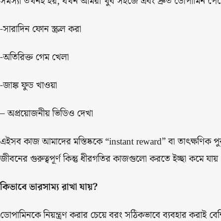
সমস্যা তখনই হয়, যখন আমরা খুব সহজে এবং দ্রুত ডোপামিন পেতে
-সারাদিন ফোন স্ক্রল করা
-অতিরিক্ত গেম খেলা
-জাঙ্ক ফুড খাওয়া
– অপ্রয়োজনীয় ভিডিও দেখা
এইসব কাজ আমাদের মস্তিষ্ককে “instant reward” বা তাৎক্ষণিক পু
জীবনের গুরুত্বপূর্ণ কিন্তু ধীরগতির কাজগুলো করতে ইচ্ছা কমে যায়
কিভাবে ভারসাম্য রাখা যায়?
ডোপামিনকে নিয়ন্ত্রণ করার চেয়ে বরং সঠিকভাবে ব্যবহার করাই বেশি 