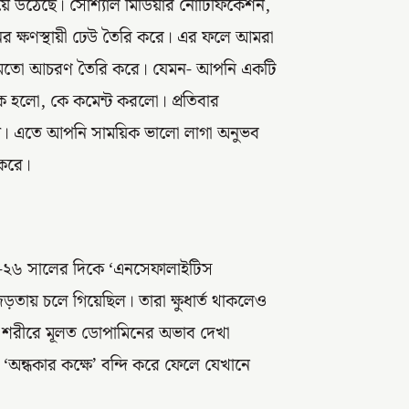
 হয়ে উঠেছে। সোশ্যাল মিডিয়ার নোটিফিকেশন,
নের ক্ষণস্থায়ী ঢেউ তৈরি করে। এর ফলে আমরা
র মতো আচরণ তৈরি করে। যেমন- আপনি একটি
হলো, কে কমেন্ট করলো। প্রতিবার
হয়। এতে আপনি সাময়িক ভালো লাগা অনুভব
 করে।
৫-২৬ সালের দিকে ‘এনসেফালাইটিস
ায় চলে গিয়েছিল। তারা ক্ষুধার্ত থাকলেও
র শরীরে মূলত ডোপামিনের অভাব দেখা
‘অন্ধকার কক্ষে’ বন্দি করে ফেলে যেখানে