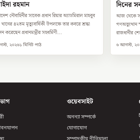
াইদা রহমান
দিনের স
াদেশ নৌবাহিনীর সাবেক প্রধান রিয়ার অ্যাডমিরাল মাহবুব
আজ থেকে সর্ব
খানের ৪২তম মৃত্যুবার্ষিকী উপলক্ষে তার কবরে শ্রদ্ধা
গণঅভ্যুত্থান 
ন করেছেন প্রধানমন্ত্রীর সহধর্মিণী...
রাজধানীর শে
স্ট, ২০২৬
১
মিনিট পাঠ
৬ আগস্ট, ২
িভাগ
ওয়েবসাইট
রী
অনন্যা সম্পর্কে
ীবনযাপন
যোগাযোগ
্থ্য
সম্পাদকীয় নীতিমালা