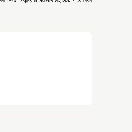
- দ্রুত সিদ্ধান্ত ও সচেতনতাই হতে পারে টাকা