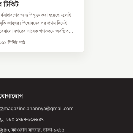
ব টিকিট
সাধারণের জন্য উন্মুক্ত করা হয়েছে জুলাই
স্মৃতি জাদুঘর। উদ্বোধনের পর প্রথম দিনেই
রেবাংলা নগরের সাবেক গণভবনে অবস্থিত...
০২৬
১
মিনিট পাঠ
যোগাযোগ
magazine.anannya@gmail.com
+৮৮০ ১৭৮৭-৬৫৬৮৪৭
৪০, কাওরান বাজার, ঢাকা-১২১৫