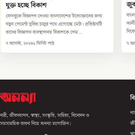
জুব
যুক্ত হচ্ছে বিকাশ
বাংল
ফেসবুকে বিজ্ঞাপন দেওয়া বাংলাদেশের উদ্যোক্তাদের জন্য
আলী 
নতুন পেমেন্ট সুবিধা চালুর পথে এগোচ্ছে মেটা। প্রতিষ্ঠানটি
নিবেদ
তাদের বিজ্ঞাপন ব্যবস্থাপনায় বিকাশকে পেম...
৭ আগস্ট, ২০২৬
১
মিনিট পাঠ
৭ আগ
ব
না
নারী, জীবনযাপন, স্বাস্থ্য, সংস্কৃতি, সাহিত্য, বিনোদন ও
সমসাময়িক ভাবনা নিয়ে অনন্যা ম্যাগাজিন।
জ
স্বাস