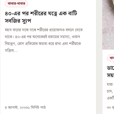
খাবার-দাবার
৪০-এর পর শরীরের যত্নে এক বাটি
সবজির স্যুপ
বয়স বাড়ার সঙ্গে সঙ্গে শরীরের প্রয়োজনও বদলে যেতে
থাকে। ৪০-এর পর অনেকেরই হজমের সমস্যা, ওজন
নিয়ন্ত্রণ, রোগ প্রতিরোধ ক্ষমতা ধরে রাখা এবং শরীরকে
সক্রিয...
খা
ডায
সয়
যারা
চান,
একটি
৪ আগস্ট, ২০২৬
১
মিনিট পাঠ
৩০ জ