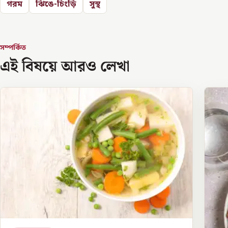
গরম
ঝিঙে-চিংড়ি
সুস্থ
সম্পর্কিত
এই বিষয়ে আরও লেখা