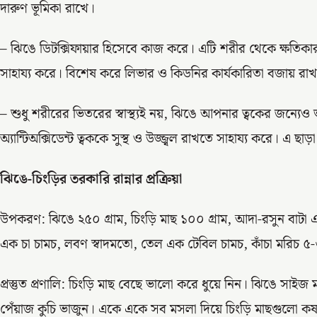
দারুণ ভূমিকা রাখে।
– ঝিঙে ডিটক্সিফায়ার হিসেবে কাজ করে। এটি শরীর থেকে ক্ষতিকারক 
সাহায্য করে। বিশেষ করে লিভার ও কিডনির কার্যকারিতা বজায় রাখ
– শুধু শরীরের ভিতরের স্বাস্থ্যই নয়, ঝিঙে আপনার ত্বকের জন্যে
অ্যান্টিঅক্সিডেন্ট ত্বককে সুস্থ ও উজ্জ্বল রাখতে সাহায্য করে। এ ছ
ঝিঙে-চিংড়ির তরকারি রান্নার প্রক্রিয়া
উপকরণ: ঝিঙে ২৫০ গ্রাম, চিংড়ি মাছ ১০০ গ্রাম, আদা-রসুন বাটা এক
এক চা চামচ, লবণ স্বাদমতো, তেল এক টেবিল চামচ, কাঁচা মরিচ ৫
প্রস্তুত প্রণালি: চিংড়ি মাছ বেছে ভালো করে ধুয়ে নিন। ঝিঙে সাই
পেঁয়াজ কুচি ভাজুন। একে একে সব মসলা দিয়ে চিংড়ি মাছগুলো কষা