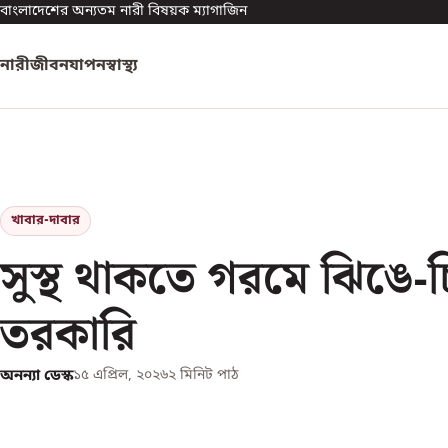
বাংলাদেশের অন্যতম নারী বিষয়ক ম্যাগাজিন
নারী
জীবনযাপন
স্বাস্থ্য
খাবার-দাবার
সুস্থ থাকতে গরমে ঝিঙে-চ
তরকারি
অনন্যা ডেস্ক
১৫ এপ্রিল, ২০২৬
২
মিনিট পাঠ