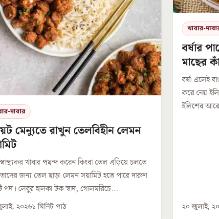
খাবার-দাবা
বর্ষার পা
মাছের কা
বর্ষা এলেই ব
করে নেয় ইল
ইলিশের আরেকট
বার-দাবার
়েট মেন্যুতে রাখুন তেলবিহীন লেমন
ামিট
 স্বাস্থ্যকর খাবার পছন্দ করেন কিংবা তেল এড়িয়ে চলতে
 তাদের জন্য তেল ছাড়া লেমন সয়ামিট হতে পারে দারুণ
 পদ। লেবুর হালকা টক স্বাদ, গোলমরিচে...
ুলাই, ২০২৬
১
মিনিট পাঠ
২০ জুলাই, ২