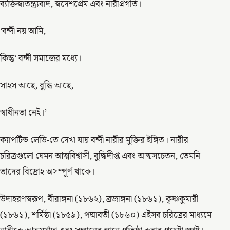
ব্যক্তিস্বাতন্ত্র‍্যবাদ, স্বদেশপ্রেম এবং নারীপ্রগতি।
‘বন্দী নয় আমি,
কিন্তু‘ বন্দী সমাজের মধ্যে।
সাহস আছে, বুদ্ধি আছে,
স্বাধীনতা নেই।’
ক্যাপটিভ লেডি-তে দেখা যায় বন্দী নারীর মুক্তির ইঙ্গিত। নারীর
চরিত্রগুলো যেমন আত্মবিশ্বাসী, বুদ্ধিদীপ্ত এবং আত্মসচেতন, তেমনি
তাদের বিদ্রোহ অসম্পূর্ণ থাকে।
উদাহরণস্বরূপ, বীরাঙ্গনা (১৮৬২), ব্রজাঙ্গনা (১৮৬১), কৃষ্ণকুমারী
(১৮৬১), শর্মিষ্ঠা (১৮৫৯), পদ্মাবতী (১৮৬০) এইসব চরিত্রের মাধ্যমে