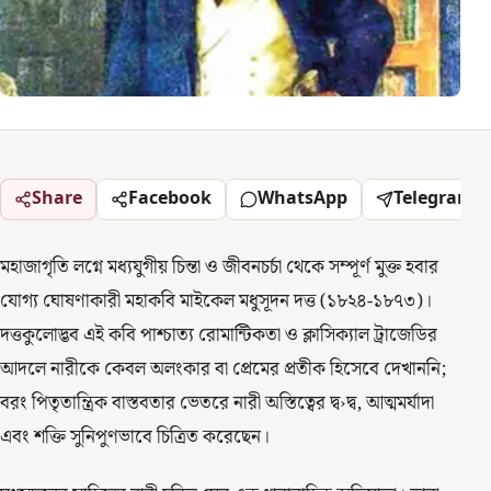
Share
Facebook
WhatsApp
Telegram
মহাজাগৃতি লগ্নে মধ্যযুগীয় চিন্তা ও জীবনচর্চা থেকে সম্পূর্ণ মুক্ত হবার
যোগ্য ঘোষণাকারী মহাকবি মাইকেল মধুসূদন দত্ত (১৮২৪-১৮৭৩)।
দত্তকুলোদ্ভব এই কবি পাশ্চাত্য রোমান্টিকতা ও ক্লাসিক্যাল ট্রাজেডির
আদলে নারীকে কেবল অলংকার বা প্রেমের প্রতীক হিসেবে দেখাননি;
বরং পিতৃতান্ত্রিক বাস্তবতার ভেতরে নারী অস্তিত্বের দ্ব›দ্ব, আত্মমর্যাদা
এবং শক্তি সুনিপুণভাবে চিত্রিত করেছেন।