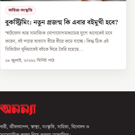
সাহিত্য-সংস্কৃতি
বুকস্ট্রিমিং: নতুন প্রজন্ম কি এবার বইমুখী হবে?
স্মার্টফোন আর সামাজিক যোগাযোগমাধ্যমের যুগে অনেকেই মনে
করেন, বই পড়ার অভ্যাস ধীরে ধীরে কমে যাচ্ছে। কিন্তু ঠিক এই
ডিজিটাল দুনিয়াতেই বইকে ঘিরে তৈরি হয়েছে...
১৮ জুলাই, ২০২৬
১
মিনিট পাঠ
নারী, জীবনযাপন, স্বাস্থ্য, সংস্কৃতি, সাহিত্য, বিনোদন ও