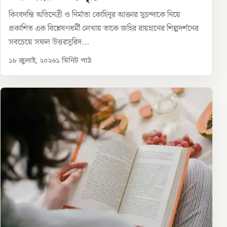
কিংবদন্তি অভিনেত্রী ও নির্মাতা কোহিনূর আক্তার সুচন্দাকে নিয়ে
প্রকাশিত এক বিশ্লেষণধর্মী লেখায় তাকে জহির রায়হানের শিল্পদর্শনের
সবচেয়ে সফল উত্তরসূরিদ...
১৮ জুলাই, ২০২৬
১
মিনিট পাঠ