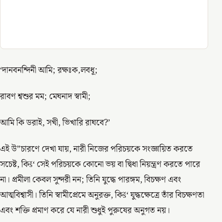
‘দানবনন্দিনী আমি; রক্ষঃক‚লবধূ;
রাবণ শ্বশুর মম; মেঘনাদ স্বামী;
আমি কি ডরাই, সখী, ভিখারি রাঘবে?’
এই উ”চারণে দেখা যায়, নারী নিজের পরিচয়কে সংজ্ঞায়িত করতে
সচেষ্ট, কিš‘ সেই পরিচয়কে কোনো ভয় বা দ্বিধা নিয়ন্ত্রণ করতে পারে
না। প্রমীলা কেবল সুন্দরী নন; তিনি যুদ্ধে পারঙ্গম, বিচক্ষণ এবং
আত্মবিশ্বাসী। তিনি স্বামীপ্রেমে অনুরক্ত, কিš‘ যুদ্ধক্ষেত্রে তাঁর বিচক্ষণতা
এবং শক্তি প্রমাণ করে যে নারী শুধুই পুরুষের অনুগত নয়।