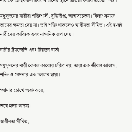
নারীকে আত্মমর্যাদা এবং সম্মানের স্থানে প্রতিষ্ঠা করার প্রচেষ্টা স্পষ্ট।
মধুসূদনের নারীরা শক্তিশালী, বুদ্ধিদীপ্ত, আত্মসচেতন। কিন্তু‘ সমাজ
তাদের ক্ষমতা দেয় না। তাই শক্তি থাকলেও স্বাধীনতা সীমিত। এই দ্ব›দ্বই
নারীদের কাব্যিক এবং নান্দনিক রূপ দেয়।
নারীর ট্র‍্যাজেডি এবং চিরন্তন বার্তা
মধুসূদনের নারী কেবল কাব্যের চরিত্র নয়; তারা এক জীবন্ত আভাস,
শক্তি ও বেদনার এক চলমান ছায়া।
‘আমার চোখে অশ্রু ঝরে,
তবে হৃদয় অদম্য।
স্বাধীনতা সীমিত,