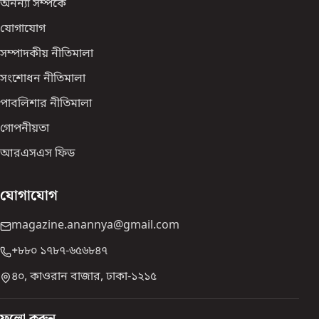
অনন্যা সম্পর্কে
যোগাযোগ
সম্পাদকীয় নীতিমালা
সংশোধন নীতিমালা
পাবলিশার নীতিমালা
গোপনীয়তা
আরএসএস ফিড
যোগাযোগ
magazine.anannya@gmail.com
+৮৮০ ১৭৮৭-৬৫৬৮৪৭
৪০, কাওরান বাজার, ঢাকা-১২১৫
ফলো করুন