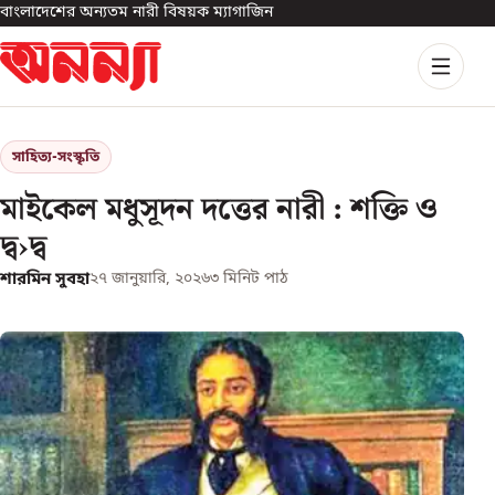
বাংলাদেশের অন্যতম নারী বিষয়ক ম্যাগাজিন
সাহিত্য-সংস্কৃতি
মাইকেল মধুসূদন দত্তের নারী : শক্তি ও
দ্ব›দ্ব
শারমিন সুবহা
২৭ জানুয়ারি, ২০২৬
৩
মিনিট পাঠ