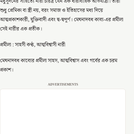
মধুসূদনের সাহিত্যে নারী চরিত্র যেন এক ধারাবাহিক অভিযাত্রা। তারা
শুধু প্রেমিকা বা স্ত্রী নয়, বরং সমাজ ও ইতিহাসের মধ্য দিয়ে
আত্মপ্রকাশকারী, যুক্তিবাদী এবং দ্ব›দ্বপূর্ণ। মেঘনাদবধ কাব্য-এর প্রমীলা
সেই নারীর এক প্রতীক।
প্রমীলা : সাহসী কণ্ঠ, আত্মবিশ্বাসী নারী
মেঘনাদবধ কাব্যের প্রমীলা সাহস, আত্মবিশ্বাস এবং গর্বের এক চরম
প্রকাশ।
ADVERTISEMENTS