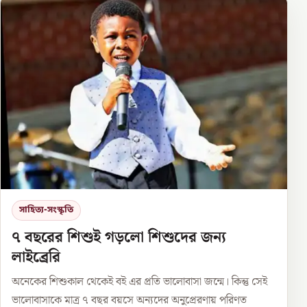
সাহিত্য-সংস্কৃতি
৭ বছরের শিশুই গড়লো শিশুদের জন্য
লাইব্রেরি
অনেকের শিশুকাল থেকেই বই এর প্রতি ভালোবাসা জন্মে। কিন্তু সেই
ভালোবাসাকে মাত্র ৭ বছর বয়সে অন্যদের অনুপ্রেরণায় পরিণত