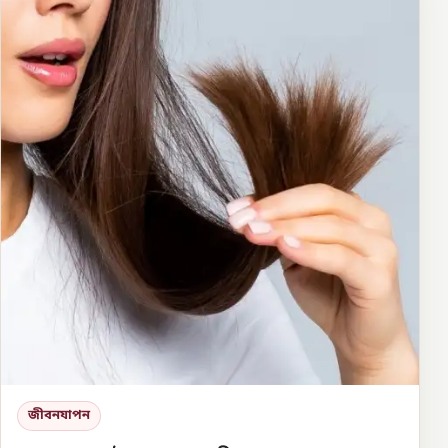
জীবনযাপন