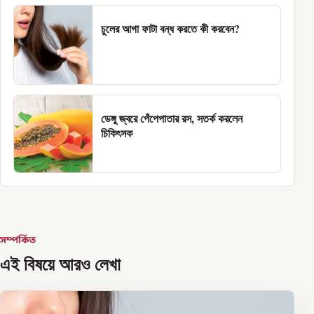
চুলের আগা ফাটা বন্ধ করতে কী করবেন?
ডেঙ্গু জ্বরে পেঁপেপাতার রস, সতর্ক করলেন
চিকিৎসক
সম্পর্কিত
এই বিষয়ে আরও লেখা