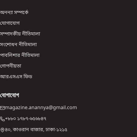
অনন্যা সম্পর্কে
যোগাযোগ
সম্পাদকীয় নীতিমালা
সংশোধন নীতিমালা
পাবলিশার নীতিমালা
গোপনীয়তা
আরএসএস ফিড
যোগাযোগ
magazine.anannya@gmail.com
+৮৮০ ১৭৮৭-৬৫৬৮৪৭
৪০, কাওরান বাজার, ঢাকা-১২১৫